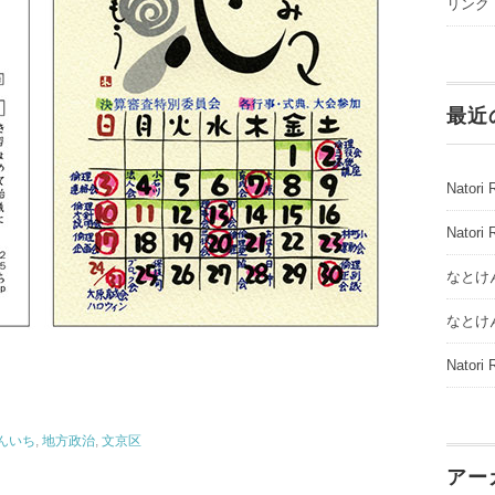
リンク
最近
Natori 
Natori 
なとけん
なとけん
Natori 
んいち
,
地方政治
,
文京区
アー