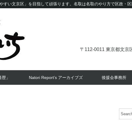
やすい文京区」を目指して頑張ります。名取は名取のやり方で区政・区
〒112-0011 東京都
経歴」
Natori Report’s アーカイブズ
後援会事務所