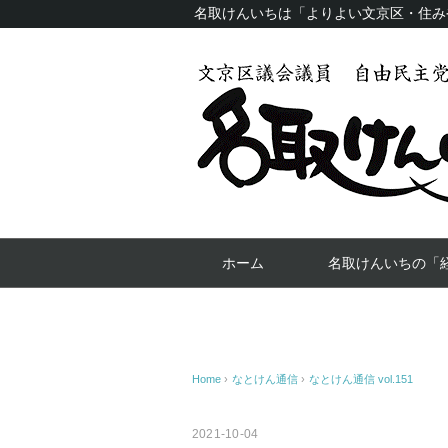
名取けんいちは「よりよい文京区・住み
ホーム
名取けんいちの「
Home
›
なとけん通信
›
なとけん通信 vol.151
2021-10-04