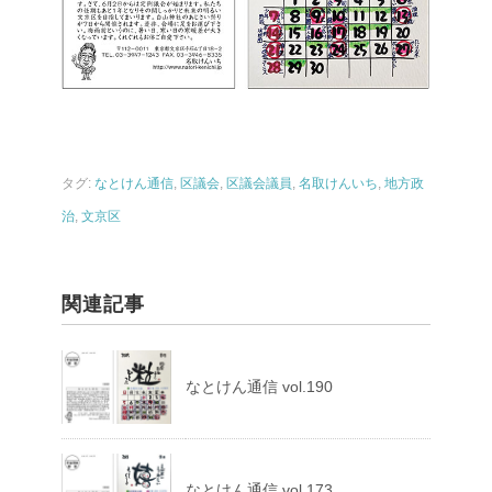
タグ:
なとけん通信
,
区議会
,
区議会議員
,
名取けんいち
,
地方政
治
,
文京区
関連記事
なとけん通信 vol.190
なとけん通信 vol.173