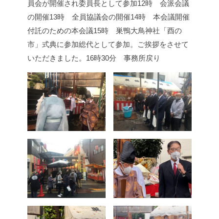
員会が開催され委員長として参加
12時 会派会議
の開催
13時 全員協議会の開催
14時 本会議開催
付託のための本会議
15時 巣鴨大鳥神社「酉の
市」式典に参加
総代として参加。ご挨拶をさせて
いただきました。
16時30分 事務所戻り