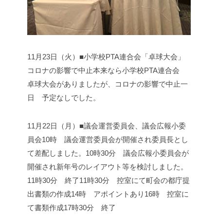
11月23日（火）■小学校PTA連合会「卓球大会」
コロナの影響で中止
本来なら小学校PTA連合会
卓球大会がありましたが、コロナの影響で中止
一
日 予定なしでした。
11月22日（月）■議会運営委員会、議会広報小委
員会
10時 議会運営委員会が開催され委員長とし
て差配しました。
10時30分 議会広報小委員会が
開催され新年号のレイアウト等を検討しました。
11時30分 終了
11時30分 控室にて町会の都庁提
出書類の作成
14時 アポイントあり
16時 控室に
て書類作成
17時30分 終了