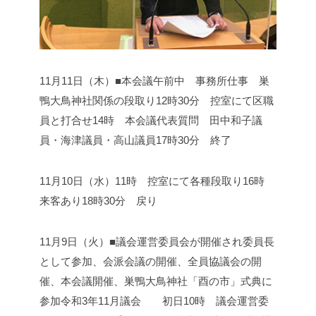
11月11日（木）■本会議
午前中 事務所仕事 巣
鴨大鳥神社関係の段取り
12時30分 控室にて区職
員と打合せ
14時 本会議
代表質問 田中和子議
員・海津議員・高山議員
17時30分 終了
11月10日（水）
11時 控室にて各種段取り
16時
来客あり
18時30分 戻り
11月9日（火）■議会運営委員会が開催され委員長
として参加、会派会議の開催、全員協議会の開
催、本会議開催、巣鴨大鳥神社「酉の市」式典に
参加
令和3年11月議会 初日
10時 議会運営委