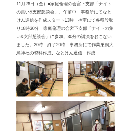
11月26日（金）■家庭倫理の会宮下支部「ナイト
の集い&支部懇談会」、
午前中 事務所にてなと
けん通信を作成スタート
13時 控室にて各種段取
り
18時30分 家庭倫理の会宮下支部「ナイトの集
い&支部懇談会」に参加。
30分の講演をおこない
ました。
20時 終了
20時 事務所にて作業
巣鴨大
鳥神社の資料作成、なとけん通信 作成