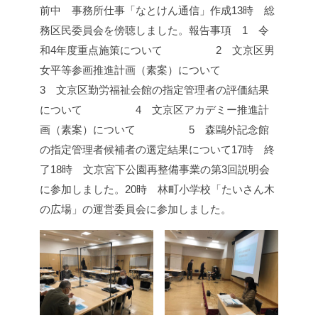
前中 事務所仕事「なとけん通信」作成
13時 総
務区民委員会を傍聴しました。
報告事項 1 令
和4年度重点施策について
2 文京区男
女平等参画推進計画（素案）について
3 文京区勤労福祉会館の指定管理者の評価結果
について
4 文京区アカデミー推進計
画（素案）について
5 森鷗外記念館
の指定管理者候補者の選定結果について
17時 終
了
18時 文京宮下公園再整備事業の第3回説明会
に参加しました。
20時 林町小学校「たいさん木
の広場」の運営委員会に参加しました。