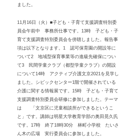
ました。
11月16日（火）■子ども・子育て支援調査特別委
員会
午前中 事務所仕事です。
13時 子ども・子
育て支援調査特別委員会を傍聴しました。
報告事
項は以下となります。
1 認可保育園の開設等に
ついて
2 地域型保育事業等の進級先確保につい
て
3 民間学童クラブ（都型学童クラブ）の開設
について
14時 アクティブ介護文京2021を見学し
ました。シビックセンター1階で開催されている
介護に関する情報展です。
15時 子ども・子育て
支援調査特別委員会研修に参加しました。テーマ
は 「文京区に児童相談所ができるというこ
と」です。
講師は明星大学教育学部の奥田晃久氏
です。
17時 終了
18時30分 林町小学校 たいさ
ん木の広場 実行委員会に参加しました。