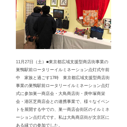
11月27日（土）■東京都広域支援型商店街事業の
巣鴨駅前ロータリーイルミネーション点灯式
午前
中 家族と過ごす
17時 東京都広域支援型商店街
事業の巣鴨駅前ロータリーイルミネーション点灯
式に参加
巣一商店会・大鳥商店街・庚申塚商栄
会・港区芝商店会との連携事業で、様々なイベン
トを展開する中での、巣一商店会街区のイルミネ
ーション点灯式です。私は大鳥商店街が文京区に
ある縁での参加でした。