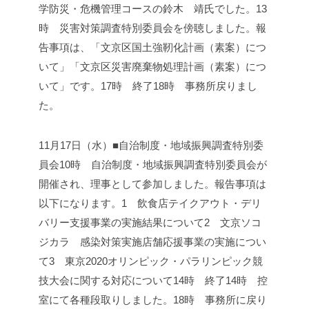
学防災・危機管理コースの鈴木 靖氏でした。
13
時 災害対策調査特別委員会を傍聴しました。報
告事項は、「文京区国土強靭化計画（素案）につ
いて」「文京区災害廃棄物処理計画（素案）につ
いて」です。
17時 終了
18時 事務所戻りまし
た。
11月17日（水）■自治制度・地域振興調査特別委
員会
10時 自治制度・地域振興調査特別委員会が
開催され、理事として参加しました。
報告事項は
以下になります。
1 飲食店テイクアウト・デリ
バリー支援事業の実施結果について
2 文京ソコ
ジカラ 感染対策実施店舗応援事業の実施につい
て
3 東京2020オリンピック・パラリンピック競
技大会に関する対応について
14時 終了
14時 控
室にて各種段取りしました。
18時 事務所に戻り