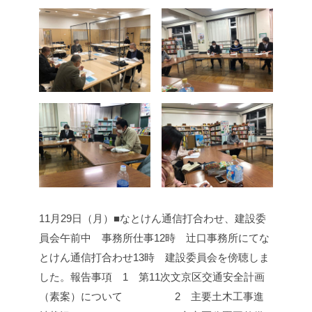
11月29日（月）■なとけん通信打合わせ、建設委
員会
午前中 事務所仕事
12時 辻口事務所にてな
とけん通信打合わせ
13時 建設委員会を傍聴しま
した。
報告事項 1 第11次文京区交通安全計画
（素案）について
2 主要土木工事進