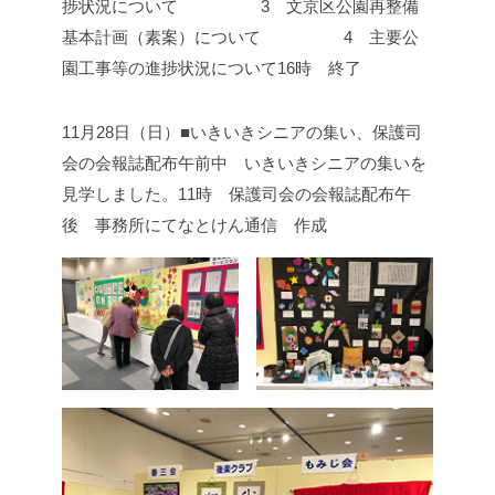
捗状況について
3 文京区公園再整備
基本計画（素案）について
4 主要公
園工事等の進捗状況について
16時 終了
11月28日（日）■いきいきシニアの集い、保護司
会の会報誌配布
午前中 いきいきシニアの集いを
見学しました。
11時 保護司会の会報誌配布
午
後 事務所にてなとけん通信 作成