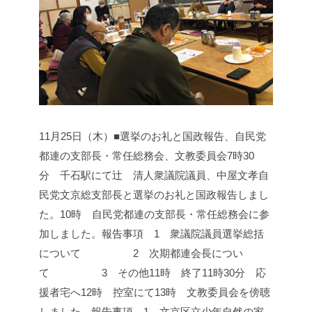
11月25日（木）■選挙のお礼と国政報告、自民党
都連の支部長・常任総務会、文教委員会
7時30
分 千石駅にて辻 清人衆議院議員、中屋文孝自
民党文京総支部長と選挙のお礼と国政報告しまし
た。
10時 自民党都連の支部長・常任総務会に参
加しました。
報告事項 1 衆議院議員選挙総括
について
2 次期都連会長につい
て
3 その他
11時 終了
11時30分 応
援者宅へ
12時 控室にて
13時 文教委員会を傍聴
しました。
報告事項 1 文京区立少年自然の家