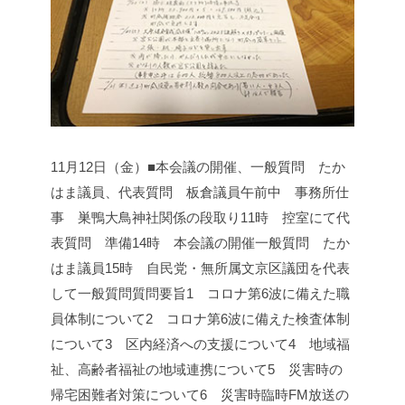
11月12日（金）■本会議の開催、一般質問 たか
はま議員、代表質問 板倉議員
午前中 事務所仕
事 巣鴨大鳥神社関係の段取り
11時 控室にて代
表質問 準備
14時 本会議の開催
一般質問 たか
はま議員
15時 自民党・無所属文京区議団を代表
して一般質問
質問要旨
1 コロナ第6波に備えた職
員体制について
2 コロナ第6波に備えた検査体制
について
3 区内経済への支援について
4 地域福
祉、高齢者福祉の地域連携について
5 災害時の
帰宅困難者対策について
6 災害時臨時FM放送の