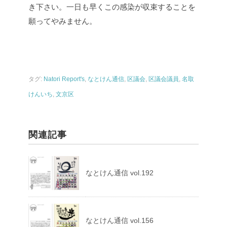
き下さい。一日も早くこの感染が収束することを
願ってやみません。
タグ:
Natori Report's
,
なとけん通信
,
区議会
,
区議会議員
,
名取
けんいち
,
文京区
関連記事
なとけん通信 vol.192
なとけん通信 vol.156