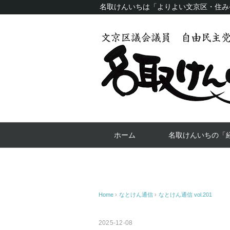
名取けんいちは「よりよい文京区・住み
ホーム
名取けんいちの「
Home
›
なとけん通信
›
なとけん通信 vol.201
2025-12-08