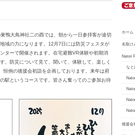
ホーム
の巣鴨大鳥神社二の酉では、朝から一日参拝客が途切
地域の力になります。12月7日には防災フェスタが
名取け
ンターで開催されます。在宅避難VR体験や初期消
Nator
す。防災について見て、聞いて、体験して、楽しく
なと
は、恒例の後援会初詣を企画しております。来年は府
Nator
の駅というコースです。皆さん奮ってのご参加お待
Nato
Nato
Nato
後援会