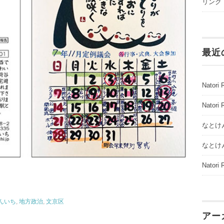
リンク
最近
Natori 
Natori 
なとけん
なとけん
Natori 
んいち
,
地方政治
,
文京区
アー