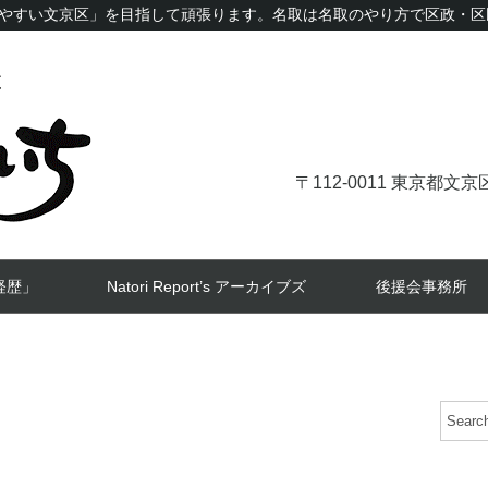
やすい文京区」を目指して頑張ります。名取は名取のやり方で区政・区
〒112-0011 東京都
経歴」
Natori Report’s アーカイブズ
後援会事務所