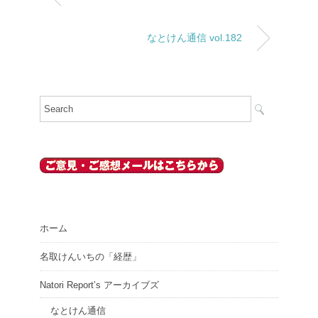
なとけん通信 vol.182
ホーム
名取けんいちの「経歴」
Natori Report’s アーカイブズ
なとけん通信