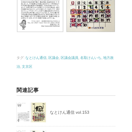
タグ:
なとけん通信
,
区議会
,
区議会議員
,
名取けんいち
,
地方政
治
,
文京区
関連記事
なとけん通信 vol.153