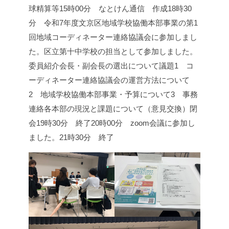
球精算等
15時00分 なとけん通信 作成
18時30
分 令和7年度文京区地域学校協働本部事業の第1
回地域コーディネーター連絡協議会に参加しまし
た。
区立第十中学校の担当として参加しました。
委員紹介
会長・副会長の選出について
議題
1 コ
ーディネーター連絡協議会の運営方法について
2 地域学校協働本部事業・予算について
3 事務
連絡
各本部の現況と課題について（意見交換）
閉
会
19時30分 終了
20時00分 zoom会議に参加し
ました。
21時30分 終了