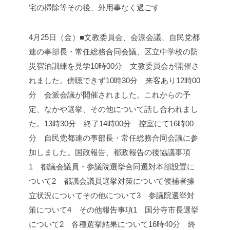
宅の掃除等
その後、外用事なく過ごす
4月25日（金）■文教委員会、会派会議、自民党都
連の事部長・常任総務合同会議、区立中学校の防
災宿泊訓練を見学
10時00分 文教委員会が開催さ
れました。
傍聴できず
10時30分 来客あり
12時00
分 会派会議が開催されました。
これからの予
定、なかや選挙、その他について話し合われまし
た。
13時30分 終了
14時00分 控室にて
16時00
分 自民党都連の事部長・常任総務合同会議に参
加しました。
国政報告、都政報告の後
協議事項
1 都議会議員・参議院選挙合同選対本部設置に
ついて
2 都議会議員選挙対策について
候補者擁
立状況について
その他について
3 参議院選挙対
策について
4 その他
報告事項
1 国分寺市長選挙
について
2 各種選挙結果について
16時40分 終