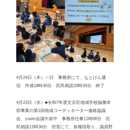
4月24日（木）
一日 事務所にて、なとけん通
信 作成
18時30分 区民相談
20時30分 終了
4月23日（水）■令和7年度文京区地域学校協働本
部事業の第1回地域コーディネーター連絡協議
会、zoom会議
午前中 事務所仕事
11時00分 区
民相談
12時30分 控室にて、各種段取り、議員野