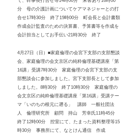
て、幹事長打合せ等
14時00分 来客あり
16時00
分 母の介護計画についてケアマネジャーとの打
合せ
17時30分 終了
19時00分 町会長と会計書類
作成
会計監査のための決算書、予算書等を作成を
会計担当としてお手伝い
21時30分 終了
4月27日（日）■家庭倫理の会宮下支部の支部懇談
会、家庭倫理の会文京区の純粋倫理基礎講座「第
16講」受講
7時30分 家庭倫理の会宮下支部の支
部懇談会に参加しました。
宮下支部長として参加
しました。
8時30分 終了
10時30分 家庭倫理の
会文京区の純粋倫理基礎講座「第16講」受講
テー
マ「いのちの根元に遡る」 講師 一般社団法
人 倫理研究所
顧問 持山 芳幸氏
11時45分
終了
12時00分 控室にて、たまった資料整理等
15
時30分 事務所にて、なとけん通信 作成