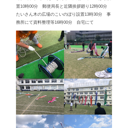
置
10時00分 郵便局長と近隣挨拶廻り
12時00分
たいさん木の広場のこいのぼり設置
13時30分 事
務所にて資料整理等
16時00分 自宅にて