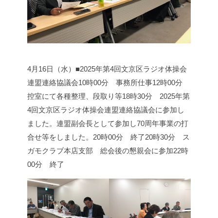
4月16日（水）■2025年第4回文京区ラジオ体操会
連盟連絡協議会
10時00分 事務所仕事
12時00分
控室にて各種整理、段取り等
18時30分 2025年第
4回文京区ラジオ体操会連盟連絡協議会に参加し
ました。
連盟副会長として参加し70周年事業の打
合せ等をしました。
20時00分 終了
20時30分 ス
ガモクラブ本店支部 総会後の懇親会に参加
22時
00分 終了