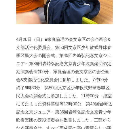
4月20日（日）■家庭倫理の会文京区の会企画会&
支部活性化委員会、第50回文京区少年軟式野球春
季区民大会の開会式、第49回岩崎弘記念文京ジュ
ニア・第36回岩崎弘記念文京青少年吹奏楽団の定
期演奏会
6時00分 家庭倫理の会文京区の会企画
会&支部活性化委員会に参加しました。
7時00分
終了
9時30分 第50回文京区少年軟式野球春季区
民大会の開会式に参加しました。
11時00分 控室
にてたまった資料整理等
13時30分 第49回岩崎弘
記念文京ジュニア・第36回岩崎弘記念文京青少年
吹奏楽団の定期演奏会を鑑賞しました。
三部から
なる演奏会は、すべて完成度の高い素晴らしい演