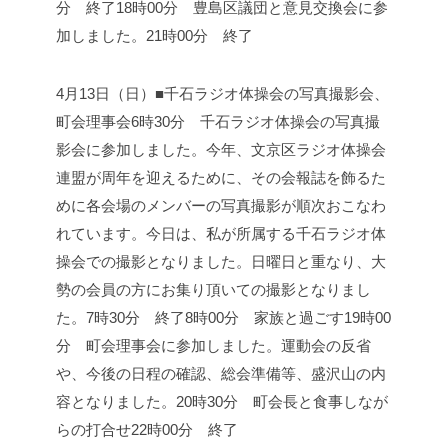
分 終了
18時00分 豊島区議団と意見交換会に参
加しました。
21時00分 終了
4月13日（日）■千石ラジオ体操会の写真撮影会、
町会理事会
6時30分 千石ラジオ体操会の写真撮
影会に参加しました。
今年、文京区ラジオ体操会
連盟が周年を迎えるために、その会報誌を飾るた
めに各会場のメンバーの写真撮影が順次おこなわ
れています。今日は、私が所属する千石ラジオ体
操会での撮影となりました。日曜日と重なり、大
勢の会員の方にお集り頂いての撮影となりまし
た。
7時30分 終了
8時00分 家族と過ごす
19時00
分 町会理事会に参加しました。
運動会の反省
や、今後の日程の確認、総会準備等、盛沢山の内
容となりました。
20時30分 町会長と食事しなが
らの打合せ
22時00分 終了