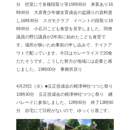
分 控室にて各種段取り等
15時00分 来客あり
16
時00分 大原青少年健全育成会の盆踊りの資料渡
し
16時30分 スガモクラブ イベントの段取り
18
時00分 小石川こども食堂を見学しました。
同僚
議員の野口議員が2年前に始めたこども食堂で
す。場所が狭いため事前の申し込みで、テイクア
ウトで配っています。今日はカレーライスで20食
だたそうです。こうした努力が地域には必要と感
じました。
19時00分 事務所戻り
4月29日（火）■立正佼成会の根津神社つつじ祭り
10時30分 立正佼成会の根津神社つつじ祭り 纏
パレードに参加しました。
12時00分 終了
13時00
分 自宅にて日程がないので、ゆっくり過ごす。