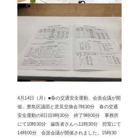
4月14日（月）■春の交通安全運動、会派会議が開
催、豊島区議団と意見交換会
7時30分 春の交通
安全運動の8日目
8時30分 終了
9時00分 事務所
にて
10時30分 歯医者さんへ
11時30分 控室にて
14時00分 会派会議が開催されました。
15時30