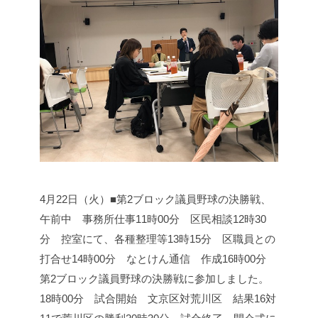
4月22日（火）■第2ブロック議員野球の決勝戦、
午前中 事務所仕事
11時00分 区民相談
12時30
分 控室にて、各種整理等
13時15分 区職員との
打合せ
14時00分 なとけん通信 作成
16時00分
第2ブロック議員野球の決勝戦に参加しました。
18時00分 試合開始 文京区対荒川区 結果16対