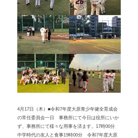
4月17日（木）■令和7年度大原青少年健全育成会
の常任委員会
一日 事務所にて
今日は役所にいか
ず、事務所にて様々な用事を済ます。
17時00分
中学時代の友人と食事
19時00分 令和7年度大原