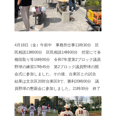
4月18日（金）
午前中 事務所仕事
11時30分 区
民相談
13時00分 区民相談
14時00分 控室にて各
種段取り等
16時00分 令和7年度第2ブロック議員
野球の練習
17時45分 第2ブロック議員野球の開
会式に参加しました。
その後、台東区との試合
結果は文京区20対台東区8で、勝利
20時00分 議
員野球の懇親会に参加しました。
21時30分 終了