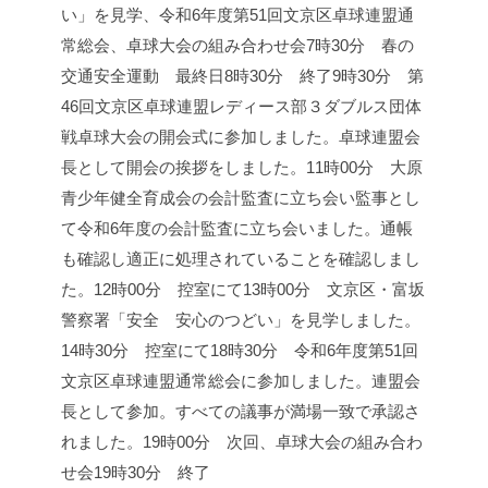
い」を見学、令和6年度第51回文京区卓球連盟通
常総会、卓球大会の組み合わせ会
7時30分 春の
交通安全運動 最終日
8時30分 終了
9時30分 第
46回文京区卓球連盟レディース部３ダブルス団体
戦卓球大会の開会式に参加しました。
卓球連盟会
長として開会の挨拶をしました。
11時00分 大原
青少年健全育成会の会計監査に立ち会い
監事とし
て令和6年度の会計監査に立ち会いました。通帳
も確認し適正に処理されていることを確認しまし
た。
12時00分 控室にて
13時00分 文京区・富坂
警察署「安全 安心のつどい」を見学しました。
14時30分 控室にて
18時30分 令和6年度第51回
文京区卓球連盟通常総会に参加しました。
連盟会
長として参加。すべての議事が満場一致で承認さ
れました。
19時00分 次回、卓球大会の組み合わ
せ会
19時30分 終了