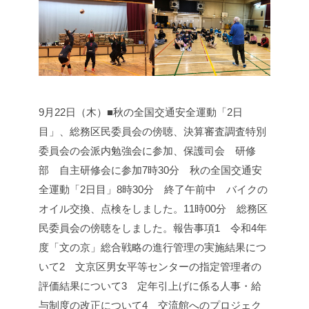
9月22日（木）■秋の全国交通安全運動「2日
目」、総務区民委員会の傍聴、決算審査調査特別
委員会の会派内勉強会に参加、保護司会 研修
部 自主研修会に参加
7時30分 秋の全国交通安
全運動「2日目」
8時30分 終了
午前中 バイクの
オイル交換、点検をしました。
11時00分 総務区
民委員会の傍聴をしました。
報告事項
1 令和4年
度「文の京」総合戦略の進行管理の実施結果につ
いて
2 文京区男女平等センターの指定管理者の
評価結果について
3 定年引上げに係る人事・給
与制度の改正について
4 交流館へのプロジェク