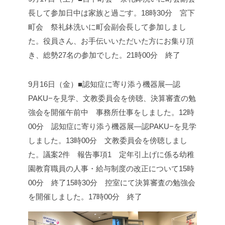
長して参加
日中は家族と過ごす。
18時30分 宮下
町会 祭礼鉢洗いに町会副会長して参加しまし
た。
役員さん、お手伝いいただいた方にお集り頂
き、総勢27名の参加でした。
21時00分 終了
9月16日（金）■認知症に寄り添う機器展—認
PAKU−を見学、文教委員会を傍聴、決算審査の勉
強会を開催
午前中 事務所仕事をしました。
12時
00分 認知症に寄り添う機器展—認PAKU−を見学
しました。
13時00分 文教委員会を傍聴しまし
た。
議案2件
報告事項1 定年引上げに係る幼稚
園教育職員の人事・給与制度の
改正について
15時
00分 終了
15時30分 控室にて決算審査の勉強会
を開催しました。
17時00分 終了