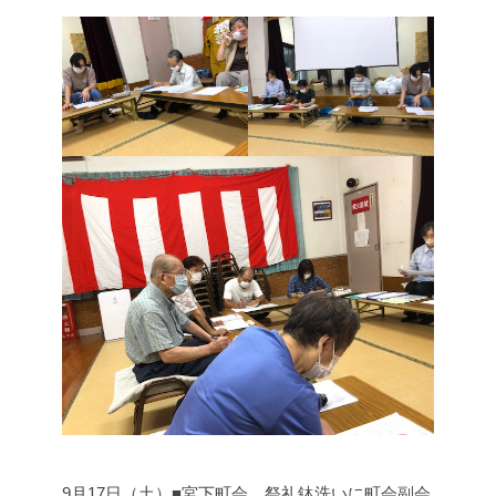
9月17日（土）■宮下町会 祭礼鉢洗いに町会副会