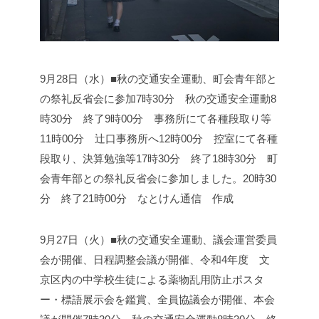
9月28日（水）■秋の交通安全運動、町会青年部と
の祭礼反省会に参加
7時30分 秋の交通安全運動
8
時30分 終了
9時00分 事務所にて各種段取り等
11時00分 辻口事務所へ
12時00分 控室にて各種
段取り、決算勉強等
17時30分 終了
18時30分 町
会青年部との祭礼反省会に参加しました。
20時30
分 終了
21時00分 なとけん通信 作成
9月27日（火）■秋の交通安全運動、議会運営委員
会が開催、日程調整会議が開催、令和4年度 文
京区内の中学校生徒による薬物乱用防止ポスタ
ー・標語展示会を鑑賞、全員協議会が開催、本会