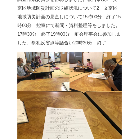
京区地域防災計画の取組状況について
2 文京区
地域防災計画の見直しについて
15時00分 終了
15
時00分 控室にて新聞・資料整理等をしました。
17時30分 終了
19時00分 町会理事会に参加しま
した。
祭礼反省点等話合い
20時30分 終了