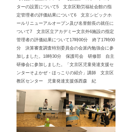
ターの設置について
5 文京区勤労福祉会館の指
定管理者の評価結果について
6 文京シビックホ
ールリニューアルオープン及び名誉館長の就任に
ついて
7 文京区立アカデミー文京外6施設の指定
管理者の評価結果について
17時00分 終了
17時00
分 決算審査調査特別委員会の会派内勉強会に参
加しました。
18時30分 保護司会 研修部 自主
研修会に参加しました。
「文京区児童発達支援セ
ンターそよかぜ・ほっこりの紹介」
講師 文京区
教区センター 児童発達支援係
西森 紀