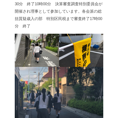
30分 終了
10時00分 決算審査調査特別委員会が
開催され理事として参加しています。
各会派の総
括質疑
歳入の部 特別区民税まで審査終了
17時00
分 終了