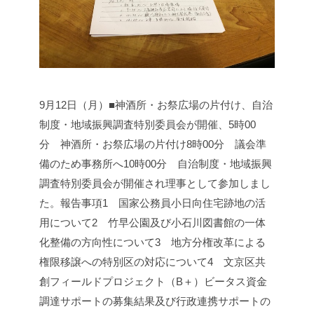
9月12日（月）■神酒所・お祭広場の片付け、自治
制度・地域振興調査特別委員会が開催、
5時00
分 神酒所・お祭広場の片付け
8時00分 議会準
備のため事務所へ
10時00分 自治制度・地域振興
調査特別委員会が開催され理事として参加しまし
た。
報告事項
1 国家公務員小日向住宅跡地の活
用について
2 竹早公園及び小石川図書館の一体
化整備の方向性について
3 地方分権改革による
権限移譲への特別区の対応について
4 文京区共
創フィールドプロジェクト（B＋）ビータス資金
調達サポートの募集結果及び行政連携サポートの