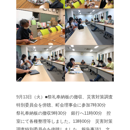
9月13日（火）■祭礼奉納板の撤収、災害対策調査
特別委員会を傍聴、町会理事会に参加
7時30分
祭礼奉納板の撤収
9時30分 銀行へ
11時00分 控
室にて各種整理等しました。
13時00分 災害対策
調査特別委員会を傍聴しました。
報告事項
1 文