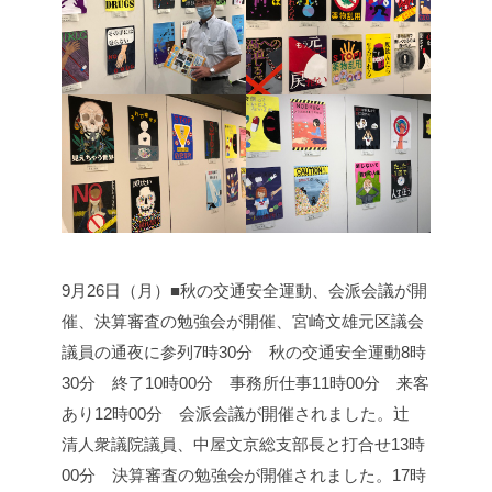
9月26日（月）■秋の交通安全運動、会派会議が開
催、決算審査の勉強会が開催、宮崎文雄元区議会
議員の通夜に参列
7時30分 秋の交通安全運動
8時
30分 終了
10時00分 事務所仕事
11時00分 来客
あり
12時00分 会派会議が開催されました。
辻
清人衆議院議員、中屋文京総支部長と打合せ
13時
00分 決算審査の勉強会が開催されました。
17時