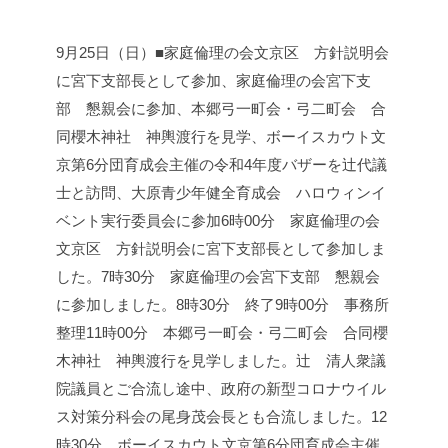
9月25日（日）■家庭倫理の会文京区 方針説明会
に宮下支部長として参加、家庭倫理の会宮下支
部 懇親会に参加、本郷弓一町会・弓二町会 合
同櫻木神社 神輿渡行を見学、ボーイスカウト文
京第6分団育成会主催の令和4年度バザーを辻代議
士と訪問、大原青少年健全育成会 ハロウィンイ
ベント実行委員会に参加
6時00分 家庭倫理の会
文京区 方針説明会に宮下支部長として参加しま
した。
7時30分 家庭倫理の会宮下支部 懇親会
に参加しました。
8時30分 終了
9時00分 事務所
整理
11時00分 本郷弓一町会・弓二町会 合同櫻
木神社 神輿渡行を見学しました。
辻 清人衆議
院議員とご合流し途中、政府の新型コロナウイル
ス対策分科会の尾身茂会長とも合流しました。
12
時30分 ボーイスカウト文京第6分団育成会主催