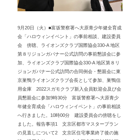
9月20日（火）■富坂警察署へ大原青少年健全育成
会「ハロウィンイベント」の事前相談、建設委員
会 傍聴、ライオンズクラブ国際協会330-A 地区
第８リジョンガバナー公式訪問の事前懇談会に参
加、ライオンズクラブ国際協会330-A 地区第８リ
ジョンガバナー公式訪問の合同例会・懇親会に東
京巣鴨ライオンズクラブ会長として参加、巣鴨信
用金庫 2022スガモクラブ新入会員歓迎会及び会
員懇親会に参加
9時30分 富坂警察署へ大原青少
年健全育成会「ハロウィンイベント」の事前相談
へ行きました。
10時00分 建設委員会の傍聴をし
ました。
報告事項
1 文京区都市マスタープラン
の見直しについて
2 文京区住宅事業終了後の施