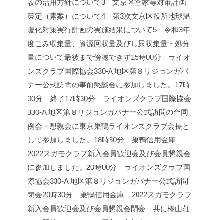
設の活用方針について
3 文京区空家等対策計画
策定（素案）について
4 第3次文京区役所地球温
暖化対策実行計画の実施結果について
5 令和3年
度ごみ収集量、資源回収量及びし尿収集量・処分
量について
最後まで傍聴できず
15時00分 ライオ
ンズクラブ国際協会330-A 地区第８リジョンガバ
ナー公式訪問の事前懇談会に参加しました。
17時
00分 終了
17時30分 ライオンズクラブ国際協会
330-A 地区第８リジョンガバナー公式訪問の合同
例会・懇親会に東京巣鴨ライオンズクラブ会長と
して参加しました。
18時30分 巣鴨信用金庫
2022スガモクラブ新入会員歓迎会及び会員懇親会
に参加しました。
20時00分 ライオンズクラブ国
際協会330-A 地区第８リジョンガバナー公式訪問
閉会
20時30分 巣鴨信用金庫 2022スガモクラブ
新入会員歓迎会及び会員懇親会
閉会 共に椿山荘