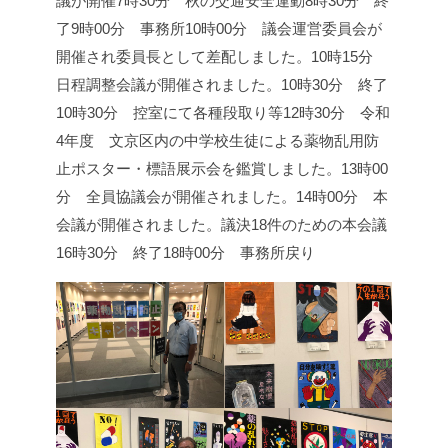
議が開催
7時30分 秋の交通安全運動
8時30分 終
了
9時00分 事務所
10時00分 議会運営委員会が
開催され委員長として差配しました。
10時15分
日程調整会議が開催されました。
10時30分 終了
10時30分 控室にて各種段取り等
12時30分 令和
4年度 文京区内の中学校生徒による薬物乱用防
止ポスター・標語展示会を鑑賞しました。
13時00
分 全員協議会が開催されました。
14時00分 本
会議が開催されました。
議決18件のための本会議
16時30分 終了
18時00分 事務所戻り