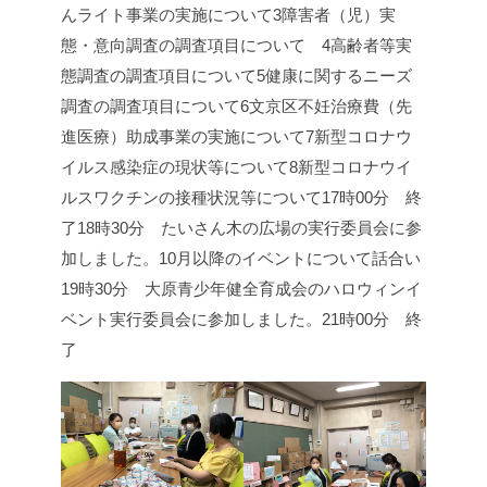
んライト事業の実施について
3障害者（児）実
態・意向調査の調査項目について
4高齢者等実
態調査の調査項目について
5健康に関するニーズ
調査の調査項目について
6文京区不妊治療費（先
進医療）助成事業の実施について
7新型コロナウ
イルス感染症の現状等について
8新型コロナウイ
ルスワクチンの接種状況等について
17時00分 終
了
18時30分 たいさん木の広場の実行委員会に参
加しました。
10月以降のイベントについて話合い
19時30分 大原青少年健全育成会のハロウィンイ
ベント実行委員会に参加しました。
21時00分 終
了