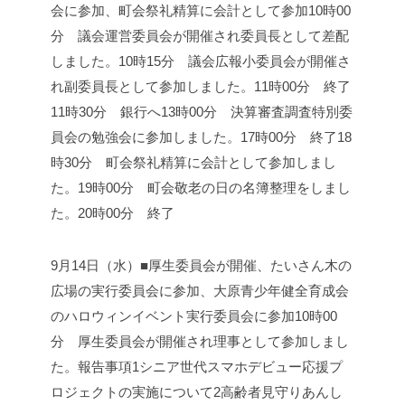
会に参加、町会祭礼精算に会計として参加
10時00
分 議会運営委員会が開催され委員長として差配
しました。
10時15分 議会広報小委員会が開催さ
れ副委員長として参加しました。
11時00分 終了
11時30分 銀行へ
13時00分 決算審査調査特別委
員会の勉強会に参加しました。
17時00分 終了
18
時30分 町会祭礼精算に会計として参加しまし
た。
19時00分 町会敬老の日の名簿整理をしまし
た。
20時00分 終了
9月14日（水）■厚生委員会が開催、たいさん木の
広場の実行委員会に参加、大原青少年健全育成会
のハロウィンイベント実行委員会に参加
10時00
分 厚生委員会が開催され理事として参加しまし
た。
報告事項
1シニア世代スマホデビュー応援プ
ロジェクトの実施について
2高齢者見守りあんし