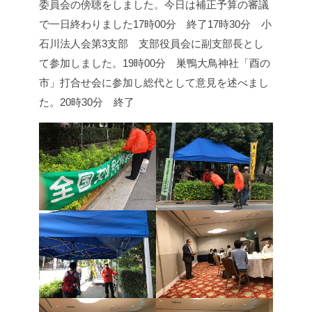
委員会の傍聴をしました。
今日は補正予算の審議
で一日終わりました
17時00分 終了
17時30分 小
石川法人会第3支部 支部役員会に副支部長とし
て参加しました。
19時00分 巣鴨大鳥神社「酉の
市」打合せ会に参加し総代として意見を述べまし
た。
20時30分 終了