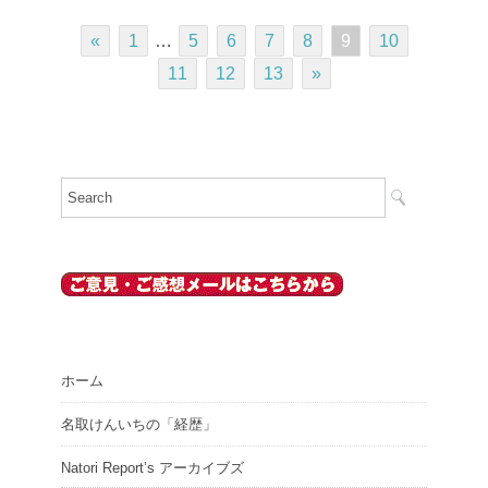
«
1
…
5
6
7
8
9
10
11
12
13
»
ホーム
名取けんいちの「経歴」
Natori Report’s アーカイブズ