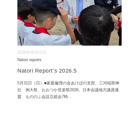
2026年06月01日
Natori reports
Natori Report’s 2026.5
5月31日（日）■家庭倫理の会あけぼの支部、三河稲荷神
社 例大祭、おおつか音楽祭2026、日本会議地方議員連
盟 もののふ会設立総会7時
...