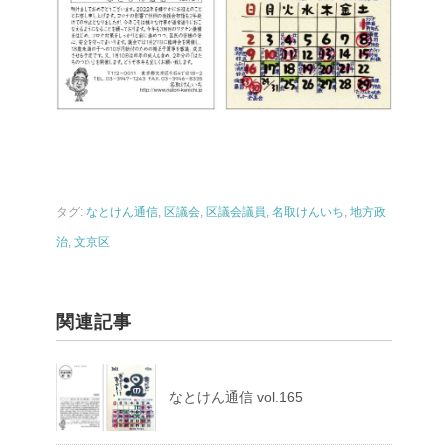
タグ:
なとけん通信
,
区議会
,
区議会議員
,
名取けんいち
,
地方政
治
,
文京区
関連記事
なとけん通信 vol.165