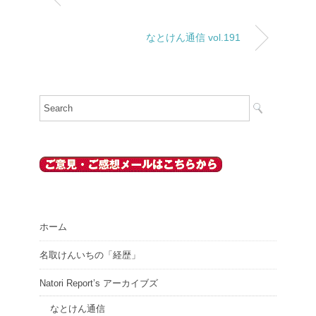
なとけん通信 vol.191
ホーム
名取けんいちの「経歴」
Natori Report’s アーカイブズ
なとけん通信