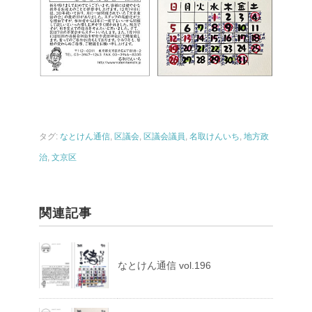
タグ:
なとけん通信
,
区議会
,
区議会議員
,
名取けんいち
,
地方政
治
,
文京区
関連記事
なとけん通信 vol.196