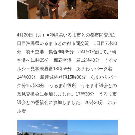
4月20日（月）■沖縄県いるま市との都市間交流1
日目
沖縄県いるま市との都市間交流 1日目
7時30
分 羽田空港 集合
8時35分 JAL907便にて那覇
空港へ
11時25分 那覇空港 着
12時40分 うるマ
ルシェ見学兼昼食
13時55分 あまわりパーク着
14時00分 勝連城跡登頂
15時00分 あまわりパー
ク発
15時30分 うるま市役所 うるま市議会との
意見交換会に参加しました。
17時30分 うるま市
議会との懇親会に参加しました。
20時30分 ホテ
ル着