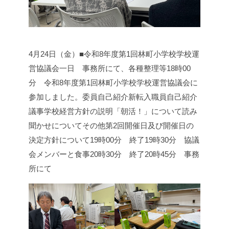
4月24日（金）■令和8年度第1回林町小学校学校運
営協議会
一日 事務所にて、各種整理等
18時00
分 令和8年度第1回林町小学校学校運営協議会に
参加しました。
委員自己紹介
新転入職員自己紹介
議事
学校経営方針の説明
「朝活！」について
読み
聞かせについて
その他
第2回開催日及び開催日の
決定方針について
19時00分 終了
19時30分 協議
会メンバーと食事
20時30分 終了
20時45分 事務
所にて