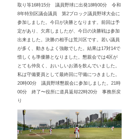
取り等
16時15分 議員野球に出発
18時00分 令和
8年特別区議会議員 第2ブロック議員野球大会に
参加しました。
今日が決勝となります。前回は予
定があり、欠席しましたが、今日の決勝戦は参加
出来ました。決勝の相手は荒川区です。若い議員
が多く、動きもよく強敵でした。結果は17対14で
惜しくも準優勝となりました。懇親会では4区が
とても仲良く、おいしいお酒を飲んでいました。
私は守備要員として最終回に守備につきました。
20時00分 議員野球懇親会に参加しました。
21時
00分 終了〜役所に道具返却
22時20分 事務所戻
り