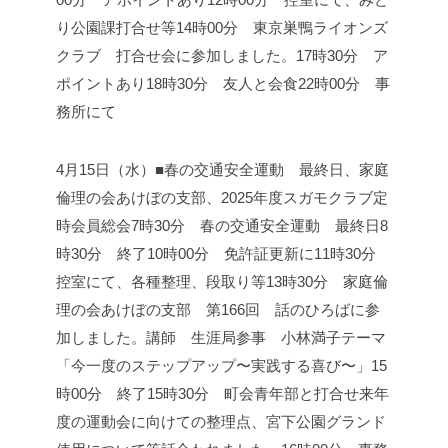
り公園課打合せ等
14時00分 東京巣鴨ライオンズ
クラブ 打合せ会に参加しました。
17時30分 ア
ポイントあり
18時30分 友人と会食
22時00分 事
務所にて
4月15日（水）■春の交通安全運動 最終日、家庭
倫理の会あけぼの支部、2025年度スガモクラブ定
時会員総会
7時30分 春の交通安全運動 最終日
8
時30分 終了
10時00分 免許証更新に
11時30分
控室にて、各種整理、段取り等
13時30分 家庭倫
理の会あけぼの支部 第166回 話のひろばに参
加しました。
講師 生涯局参事 小林満子
テーマ
「今一度のステップアップ〜実践する喜び〜」
15
時00分 終了
15時30分 町会青年部と打合せ
来年
度の運動会に向けての整理点、宮下公園グランド