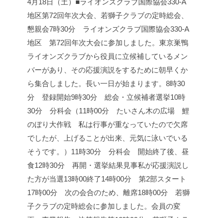
4月18日（土）■ライオンズクラブ国際協会330-A
地区第72回年次大会、若獅子クラブの定時総会、
懇親会
7時30分 ライオンズクラブ国際協会330-A
地区 第72回年次大会に参加しました。
東京巣鴨
ライオンズクラブから役員に立候補しているメン
バーがあり、その応援演説をするために朝早くか
ら集合しました。長い一日が始まります。
8時30
分 登録開始
9時30分 総会・立候補者選挙
10時
30分 分科会
（11時00分 たいさん木の広場 鯉
のぼり大作戦 私は行事が重なっていたので欠席
でしたが、上げることが出来、元気に泳いでいる
そうです。）
11時30分 分科会 開始
終了後、昼
食
12時30分 再開・選挙結果
見事私が応援演説し
た方が当選
13時00終了
14時00分 第2部スタート
17時00分 次の会合のため、離席
18時00分 若獅
子クラブの定時総会に参加しました。
会員の変