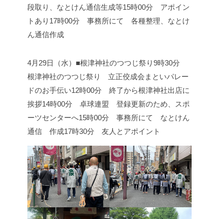
段取り、なとけん通信生成等
15時00分 アポイン
トあり
17時00分 事務所にて 各種整理、なとけ
ん通信作成
4月29日（水）■根津神社のつつじ祭り
9時30分
根津神社のつつじ祭り 立正佼成会まといパレー
ドのお手伝い
12時00分 終了から根津神社出店に
挨拶
14時00分 卓球連盟 登録更新のため、スポ
ーツセンターへ
15時00分 事務所にて なとけん
通信 作成
17時30分 友人とアポイント