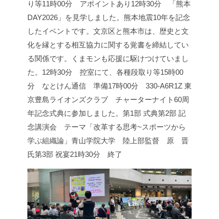
り等
11時00分 アポイントあり
12時30分 「熊本
DAY2026」を見学しました。
熊本地震10年を記念
したイベントです。文京区と熊本市は、歴史と文
化を縁とする相互協力に関する覚書を締結してい
る関係です。くまモンも応援に駆けつけていまし
た。
12時30分 控室にて、各種段取り等
15時00
分 なとけん通信 準備
17時00分 330-A6R1Z 東
京豊島ライオンズクラブ チャーターナイト60周
年記念式典に参加しました。
第1部 式典
第2部 記
念講演会 テーマ「改革する思考~スポーツから
学ぶ組織論」
青山学院大学 陸上部監督 原 晋
氏
第3部 祝宴
21時30分 終了