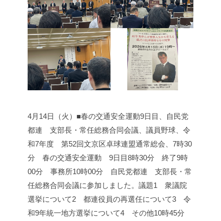
4月14日（火）■春の交通安全運動9日目、自民党
都連 支部長・常任総務合同会議、議員野球、令
和7年度 第52回文京区卓球連盟通常総会、
7時30
分 春の交通安全運動 9日目
8時30分 終了
9時
00分 事務所
10時00分 自民党都連 支部長・常
任総務合同会議に参加しました。
議題
1 衆議院
選挙について
2 都連役員の再選任について
3 令
和9年統一地方選挙について
4 その他
10時45分