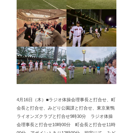
4月16日（木）■ラジオ体操会理事長と打合せ、町
会長と打合せ、みどり公園課と打合せ、東京巣鴨
ライオンズクラブと打合せ
9時30分 ラジオ体操
会理事長と打合せ
10時00分 町会長と打合せ
11時
00分 アポイントあり
12時00分 控室にて、みど