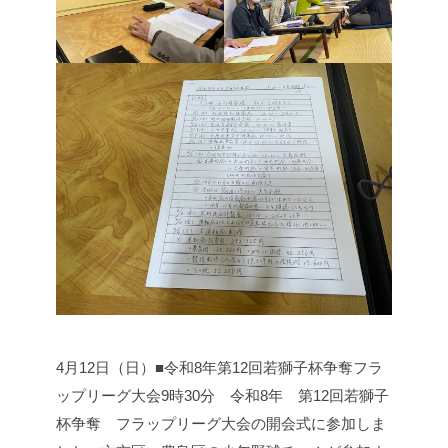
4月12日（日）■令和8年第12回若獅子杯争奪フラ
ップリーグ大会
9時30分 令和8年 第12回若獅子
杯争奪 フラップリーグ大会の開会式に参加しま