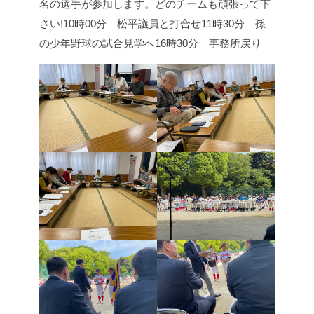
名の選手が参加します。どのチームも頑張って下
さい!
10時00分 松平議員と打合せ
11時30分 孫
の少年野球の試合見学へ
16時30分 事務所戻り