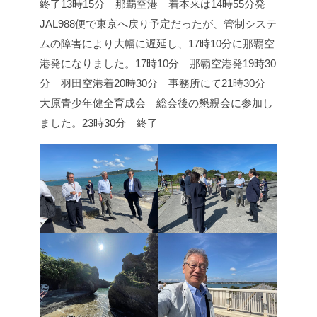
終了
13時15分 那覇空港 着
本来は14時55分発
JAL988便で東京へ戻り予定だったが、管制システ
ムの障害により大幅に遅延し、17時10分に那覇空
港発になりました。
17時10分 那覇空港発
19時30
分 羽田空港着
20時30分 事務所にて
21時30分
大原青少年健全育成会 総会後の懇親会に参加し
ました。
23時30分 終了