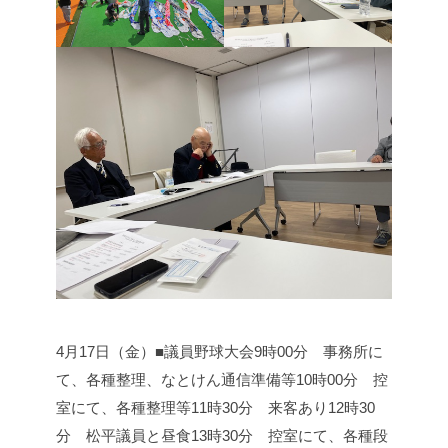
4月17日（金）■議員野球大会
9時00分 事務所に
て、各種整理、なとけん通信準備等
10時00分 控
室にて、各種整理等
11時30分 来客あり
12時30
分 松平議員と昼食
13時30分 控室にて、各種段