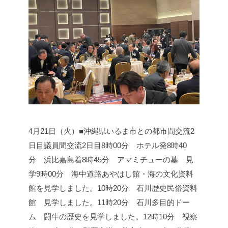
4月21日（火）■沖縄県いるま市との都市間交流2
日目
議員間交流2日目
8時00分 ホテル発
8時40
分 浜比嘉島着
8時45分 アマミチューの墓 見
学
9時00分 海中道路あやはし館・海の文化資料
館を見学しました。
10時20分 石川歴史民俗資料
館 見学しました。
11時20分 石川多目的ドー
ム 闘牛の歴史を見学しました。
12時10分 視察