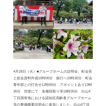
4月28日（火）■グループホームの説明会、町会長
と総会資料作成
10時00分 銀行へ
10時30分 町会
青年部との打合せ
12時00分 アポイントあり
13時
30分 控室にて 各種段取り等
18時30分 白山4
丁目国有地における認知症高齢者グループホーム
等の整備概要説明会に参加しました。
白山4丁目