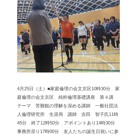
4月25日（土）■家庭倫理の会文京区
10時30分 家
庭倫理の会文京区 純粋倫理基礎講座 第４講
テーマ 苦難観の理解を深める
講師 一般社団法
人倫理研究所 生涯局 講師 吉田 智子氏
11時
45分 終了
12時50分 アポイントあり
14時30分
事務所戻り
17時00分 友人たちの誕生日祝いに参