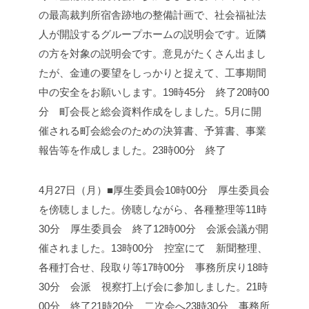
の最高裁判所宿舎跡地の整備計画で、社会福祉法
人が開設するグループホームの説明会です。近隣
の方を対象の説明会です。意見がたくさん出まし
たが、金連の要望をしっかりと捉えて、工事期間
中の安全をお願いします。
19時45分 終了
20時00
分 町会長と総会資料作成をしました。
5月に開
催される町会総会のための決算書、予算書、事業
報告等を作成しました。
23時00分 終了
4月27日（月）■厚生委員会
10時00分 厚生委員会
を傍聴しました。
傍聴しながら、各種整理等
11時
30分 厚生委員会 終了
12時00分 会派会議が開
催されました。
13時00分 控室にて 新聞整理、
各種打合せ、段取り等
17時00分 事務所戻り
18時
30分 会派 視察打上げ会に参加しました。
21時
00分 終了
21時20分 二次会へ
23時30分 事務所