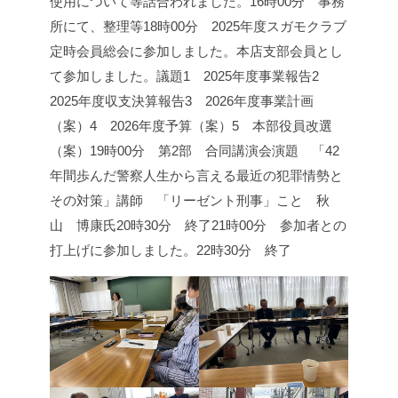
使用について等話合われました。
16時00分 事務
所にて、整理等
18時00分 2025年度スガモクラブ
定時会員総会に参加しました。
本店支部会員とし
て参加しました。
議題
1 2025年度事業報告
2
2025年度収支決算報告
3 2026年度事業計画
（案）
4 2026年度予算（案）
5 本部役員改選
（案）
19時00分 第2部 合同講演会
演題 「42
年間歩んだ警察人生から言える最近の犯罪情勢と
その対策」
講師 「リーゼント刑事」こと 秋
山 博康氏
20時30分 終了
21時00分 参加者との
打上げに参加しました。
22時30分 終了