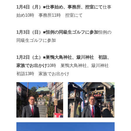
1月4日（月）■仕事始め、事務所、控室にて
仕事
始め
10時 事務所
11時 控室にて
1月3日（日）■恒例の同級生ゴルフに参加
恒例の
同級生ゴルフに参加
1月2日（土）■巣鴨大鳥神社、簸川神社 初詣、
家族でお出かけ
10時 巣鴨大鳥神社、簸川神社
初詣
13時 家族でお出かけ