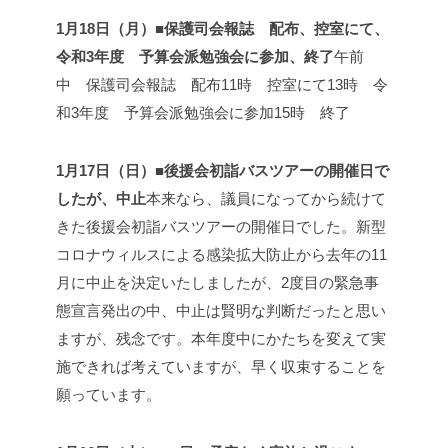
1月18日（月）■保護司会報誌 配布、控室にて、
令和3年度 予算会派勉強会に参加、終了
午前
中 保護司会報誌 配布
11時 控室にて
13時 令
和3年度 予算会派勉強会に参加
15時 終了
1月17日（日）■後援会初詣バスツアーの開催日で
したが、中止
本来なら、議員になってから続けて
きた後援会初詣バスツアーの開催日でした。新型
コロナウィルスによる感染拡大防止から去年の11
月に中止を決定いたしましたが、2度目の緊急事
態宣言発出の中、中止は賢明な判断だったと思い
ますが、残念です。本年度中にかたちを変えて実
施できれば考えていますが、早く収束することを
願っています。