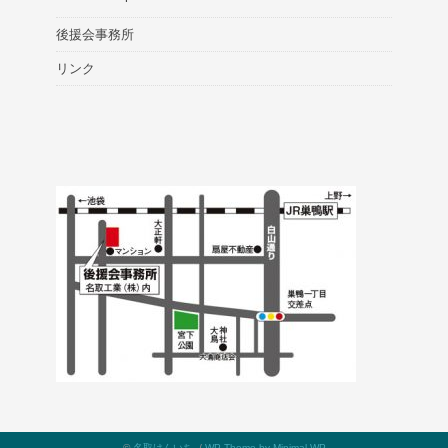
後援会事務所
リンク
©
名取けんいち
. /
WP Theme by Minimal WP