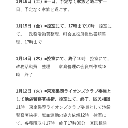
1月16日（土）■一日、予定なく家族と過ごす
一
日、予定なく家族と過ごす。
1月15日（金）■控室にて、17時まで
10時 控室に
て。 政務活動費整理、町会区役所提出書類整
理、
17時まで
1月14日（木）■控室にて、終了
10時 控室にて。
政務活動費 整理 家庭倫理の会資料作成
18
時 終了
1月12日（火）■東京巣鴨ライオンズクラブ委員と
して池袋警察署挨拶、控室にて、終了、区民相談
11時 東京巣鴨ライオンズクラブ委員として池袋
警察署挨拶。献血運動の協力依頼
12時 控室に
て。各種段取り
17時 終了
17時30分 区民相談