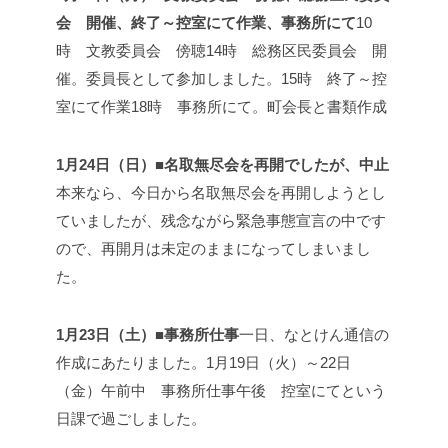
会 開催、終了～控室にて作業、事務所にて
10
時 文教委員会 傍聴
14時 総務区民委員会 開
催。委員長として参加しました。
15時 終了～控
室にて作業
18時 事務所にて。町会長と書類作成
1月24日（日）■名取無尽会を再開でしたが、中止
本来なら、今日から名取無尽会を再開しようとし
ていましたが、残念ながら緊急事態宣言の中です
ので、再開月は未定のままになってしまいまし
た。
1月23日（土）■事務所仕事
一日、なとけん通信の
作成にあたりました。
1月19日（火）～22日
（金）
午前中 事務所仕事
午後 控室にて
という
日課で過ごしました。