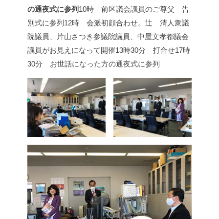
の通夜式に参列
10時 前区議会議員のご尊父 告
別式に参列
12時 会派初顔合わせ。辻 清人衆議
院議員、片山さつき参議院議員、中屋文孝都議会
議員がお見えになって開催
13時30分 打合せ
17時
30分 お世話になった方の通夜式に参列