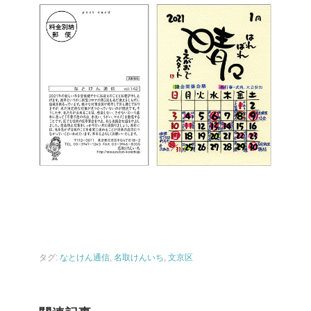
タグ:
なとけん通信
,
名取けんいち
,
文京区