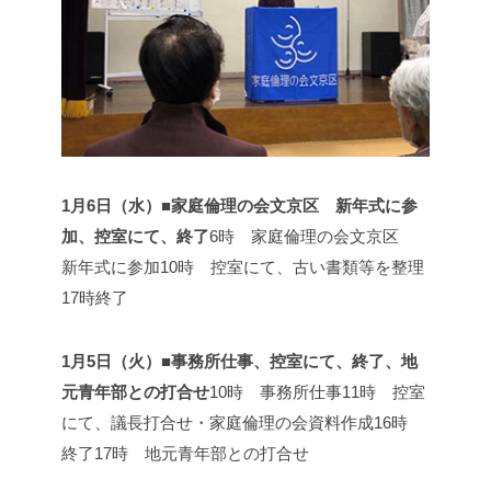
1月6日（水）■家庭倫理の会文京区 新年式に参
加、控室にて、終了
6時 家庭倫理の会文京区
新年式に参加
10時 控室にて、古い書類等を整理
17時終了
1月5日（火）■事務所仕事、控室にて、終了、地
元青年部との打合せ
10時 事務所仕事
11時 控室
にて、議長打合せ・家庭倫理の会資料作成
16時
終了
17時 地元青年部との打合せ