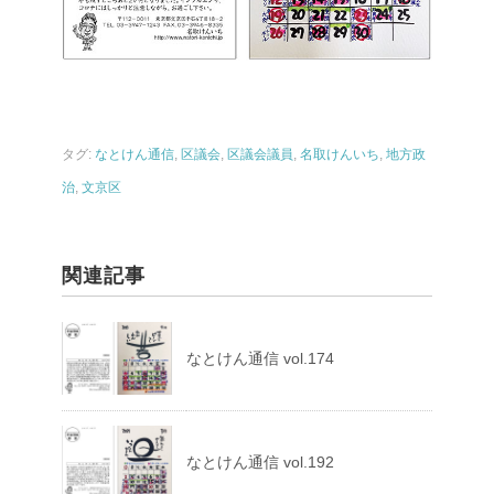
タグ:
なとけん通信
,
区議会
,
区議会議員
,
名取けんいち
,
地方政
治
,
文京区
関連記事
なとけん通信 vol.174
なとけん通信 vol.192