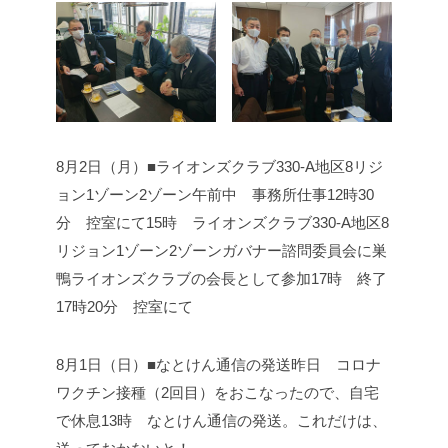
8月2日（月）■ライオンズクラブ330-A地区8リジ
ョン1ゾーン2ゾーン
午前中 事務所仕事
12時30
分 控室にて
15時 ライオンズクラブ330-A地区8
リジョン1ゾーン2ゾーン
ガバナー諮問委員会に巣
鴨ライオンズクラブの会長として参加
17時 終了
17時20分 控室にて
8月1日（日）■なとけん通信の発送
昨日 コロナ
ワクチン接種（2回目）をおこなったので、自宅
で休息
13時 なとけん通信の発送。これだけは、