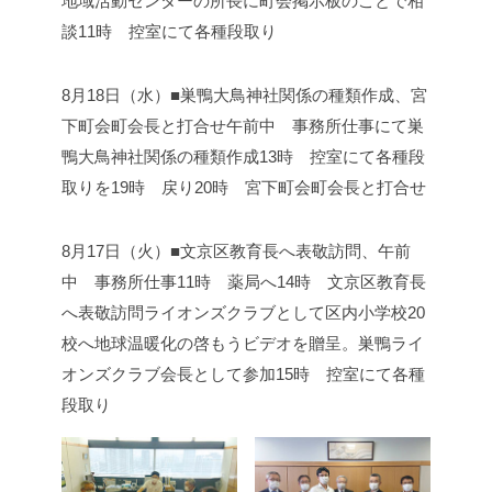
地域活動センターの所長に町会掲示板のことで相
談
11時 控室にて各種段取り
8月18日（水）■巣鴨大鳥神社関係の種類作成、宮
下町会町会長と打合せ
午前中 事務所仕事にて巣
鴨大鳥神社関係の種類作成
13時 控室にて各種段
取りを
19時 戻り
20時 宮下町会町会長と打合せ
8月17日（火）■文京区教育長へ表敬訪問、
午前
中 事務所仕事
11時 薬局へ
14時 文京区教育長
へ表敬訪問
ライオンズクラブとして区内小学校20
校へ地球温暖化の啓もうビデオを贈呈。巣鴨ライ
オンズクラブ会長として参加
15時 控室にて各種
段取り