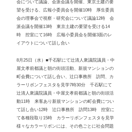
会について議論、会派会議を開催、東京土建の要
望を受ける、広報小委員会を開催
10時 厚生委員
会の理事会で視察・研究会について議論
12時 会
派会議を開催
13時 東京土建の要望を受ける
14
時 控室にて
16時 広報小委員会を開催
3面のレ
イアウトについて話し合い
8月25日（水）■千石駅にて辻清人衆議院議員・中
屋文孝前都議と朝の街頭活動、新規マンションの
町会費について話し合い、辻口事務所 訪問、カ
ラーリボンフェスタを見学
7時30分 千石駅にて
辻清人衆議院議員・中屋文孝前都議と朝の街頭活
動
11時 来客あり
新規マンションの町会費につい
て話し合い
12時 辻口事務所 訪問
13時 控室に
て各種段取り
15時 カラーリボンフェスタを見学
様々なカラーリボンには、その色ごとに社会問題