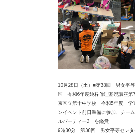
10月28日（土）■第38回 男女
区 令和6年度純粋倫理基礎講座第
京区立第十中学校 令和5年度 学
ンイベント前日準備に参加、チーム
ルパーティー3 を鑑賞
9時30分 第38回 男女平等セン