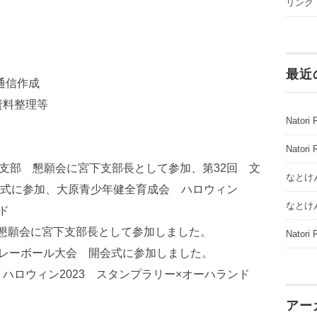
リンク
最近
通信作成
資料整理等
Natori 
Natori 
下支部 懇願会に宮下支部長として参加、第32回 文
なとけん
式に参加、大原青少年健全育成会 ハロウィン
なとけん
ド
 懇願会に宮下支部長として参加しました。
Natori 
バレーボール大会 開会式に参加しました。
 ハロウィン2023 スタンプラリー×オーハランド
アー