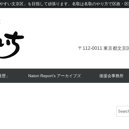
やすい文京区」を目指して頑張ります。名取は名取のやり方で区政・区
〒112-0011 東京都
経歴」
Natori Report’s アーカイブズ
後援会事務所