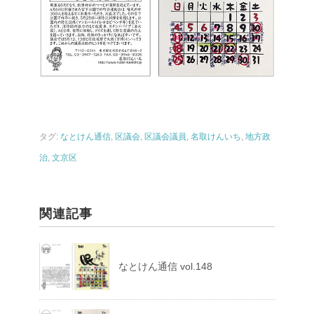
タグ:
なとけん通信
,
区議会
,
区議会議員
,
名取けんいち
,
地方政
治
,
文京区
関連記事
なとけん通信 vol.148