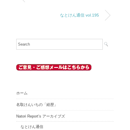
なとけん通信 vol.195
ホーム
名取けんいちの「経歴」
Natori Report’s アーカイブズ
なとけん通信