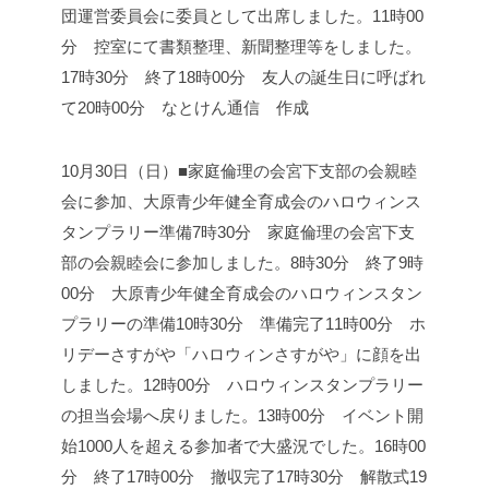
団運営委員会に委員として出席しました。
11時00
分 控室にて書類整理、新聞整理等をしました。
17時30分 終了
18時00分 友人の誕生日に呼ばれ
て
20時00分 なとけん通信 作成
10月30日（日）■家庭倫理の会宮下支部の会親睦
会に参加、大原青少年健全育成会のハロウィンス
タンプラリー準備
7時30分 家庭倫理の会宮下支
部の会親睦会に参加しました。
8時30分 終了
9時
00分 大原青少年健全育成会のハロウィンスタン
プラリーの準備
10時30分 準備完了
11時00分 ホ
リデーさすがや「ハロウィンさすがや」に顔を出
しました。
12時00分 ハロウィンスタンプラリー
の担当会場へ戻りました。
13時00分 イベント開
始
1000人を超える参加者で大盛況でした。
16時00
分 終了
17時00分 撤収完了
17時30分 解散式
19