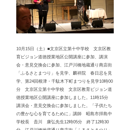
10月15日（土）■文京区立第十中学校 文京区教
育ビジョン道徳授業地区公開講座に参加、講演
会・意見交換会に参加、江戸川橋地蔵通り商店街
「ふるさとまつり」を見学、麟祥院 春日忌を見
学、第24回根津・千駄木下町まつりを見学
10時00
分 文京区立第十中学校 文京区教育ビジョン道
徳授業地区公開講座に参加しました。
11時15分
講演会・意見交換会に参加しました。
「子供たち
の豊かな心を育てるために」
講師 昭島市拝島中
学校長 𠮷川 康弘先生
12時05分 終了
12時30
分 江戸川橋地蔵通り商店街「ふるさとまつり」