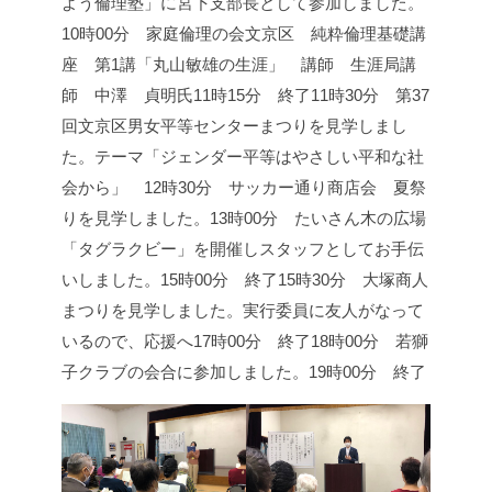
よう倫理塾」に宮下支部長として参加しました。
10時00分 家庭倫理の会文京区 純粋倫理基礎講
座 第1講
「丸山敏雄の生涯」 講師 生涯局講
師 中澤 貞明氏
11時15分 終了
11時30分 第37
回文京区男女平等センターまつりを見学しまし
た。
テーマ「ジェンダー平等はやさしい平和な社
会から」
12時30分 サッカー通り商店会 夏祭
りを見学しました。
13時00分 たいさん木の広場
「タグラクビー」を開催しスタッフとしてお手伝
いしました。
15時00分 終了
15時30分 大塚商人
まつりを見学しました。
実行委員に友人がなって
いるので、応援へ
17時00分 終了
18時00分 若獅
子クラブの会合に参加しました。
19時00分 終了