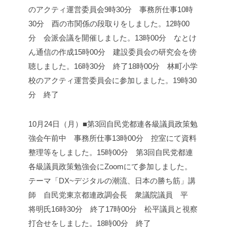
のアクティ運営委員会
9時30分 事務所仕事
10時
30分 酉の市関係の段取りをしました。
12時00
分 会派会議を開催しました。
13時00分 なとけ
ん通信の作成
15時00分 建設委員会の研究会を傍
聴しました。
16時30分 終了
18時00分 林町小学
校のアクティ運営委員会に参加しました。
19時30
分 終了
10月24日（月）■第3回自民党都連各級議員政策勉
強会
午前中 事務所仕事
13時00分 控室にて資料
整理等をしました。
15時00分 第3回自民党都連
各級議員政策勉強会にZoomにて参加しました。
テーマ「DX~デジタルの潮流、日本の勝ち筋」
講
師 自民党東京都連政調会長 衆議院議員 平
将明氏
16時30分 終了
17時00分 松平議員と視察
打合せをしました。
18時00分 終了