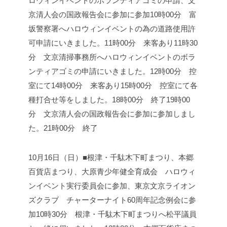
ロウィンイベントのボランティアゴミの申請、文
京清人会の国政報告会に参加に参加
10時00分 富
坂警察署へハロウィンイベントの為の道路使用許
可申請にいきました。
11時00分 来客あり
11時30
分 文京清掃事務所へハロウィンイベントのボラ
ンティアゴミの申請にいきました。
12時00分 控
室にて
14時00分 来客あり
15時00分 控室にて各
種打合せ等をしました。
18時00分 終了
19時00
分 文京清人会の国政報告会に参加に参加しまし
た。
21時00分 終了
10月16日（日）■根津・千駄木下町まつり、本郷
百貨店まつり、大原青少年健全育成会 ハロウィ
ンイベント実行委員会に参加、東京文京ライオン
ズクラブ チャーターナイト60周年記念例会に参
加
10時30分 根津・千駄木下町まつりへ松平議員