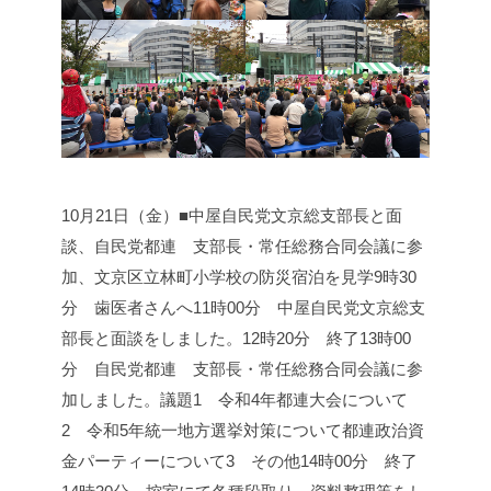
10月21日（金）■中屋自民党文京総支部長と面
談、自民党都連 支部長・常任総務合同会議に参
加、文京区立林町小学校の防災宿泊を見学
9時30
分 歯医者さんへ
11時00分 中屋自民党文京総支
部長と面談をしました。
12時20分 終了
13時00
分 自民党都連 支部長・常任総務合同会議に参
加しました。
議題
1 令和4年都連大会について
2 令和5年統一地方選挙対策について都連政治資
金パーティーについて
3 その他
14時00分 終了