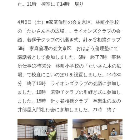
た。
11時 控室にて
14時 戻り
4月9日（土）■家庭倫理の会文京区、林町小学校
の「たいさん木の広場」、ライオンズクラブの会
議、若獅子クラブの引継ぎ式、針ヶ谷相撲クラブ
5時 家庭倫理の会文京区 おはよう倫理塾にて
講話者として参加しました。
6時 終了
7時 事務
所仕事
13時30分 林町小学校の「たいさん木の広
場」で校庭にこいのぼりを設置しました。
14時30
分 終了
15時 ライオンズクラブの会議に参加し
ました。
18時 若獅子クラブの引継ぎ式に参加し
ました。
19時 針ヶ谷相撲クラブ 卒業生の玉の
井部屋入門壮行会に参加しました。
21時 終了