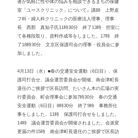
者が気軽に性や体の悩みを相談できるまちの保健
室「ユースクリニック」について』
講師 上野皮
フ科・婦人科クリニックの医療法人理事、理事
長 西郡 真知子氏
11時30分 終了
13時 控室に
て各種段取り、資料作成等をしました。
17時 終
了
18時30分 文京区保護司会の理事・役員会に参
加しました。
4月13日（水）■春の交通安全運動（6日目）、保
護司打合せ、議会運営委員会が開催、南会津町長
退任のご挨拶で区長訪問、たいさん木の広場の実
行委員会、町会理事会に参加
7時30分 春の交通
安全運動（6日目）
8時30分 終了
9時 事務所仕
事をしました。
11時 保護司打合せをしました。
14時 議会運営委員会が開催されました。
会派変
更届の件
15時 南会津町長退任のご挨拶で区長訪