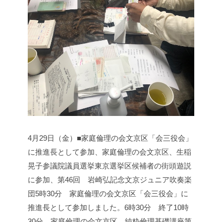
4月29日（金）■家庭倫理の会文京区「会三役会」
に推進長として参加、家庭倫理の会文京区、生稲
晃子参議院議員選挙東京選挙区候補者の街頭遊説
に参加、第46回 岩崎弘記念文京ジュニア吹奏楽
団
5時30分 家庭倫理の会文京区「会三役会」に
推進長として参加しました。
6時30分 終了
10時
30分 家庭倫理の会文京区 純粋倫理基礎講座第