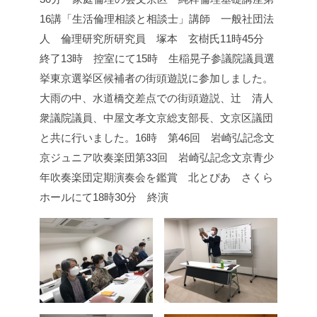
16講
「生活倫理相談と相談士」講師 一般社団法
人 倫理研究所
研究員 塚本 玄樹氏
11時45分
終了
13時 控室にて
15時 生稲晃子参議院議員選
挙東京選挙区候補者の街頭遊説に参加しました。
大雨の中、水道橋交差点での街頭遊説、辻 清人
衆議院議員、中屋文孝文京総支部長、文京区議団
と共に行いました。
16時 第46回 岩崎弘記念文
京ジュニア吹奏楽団
第33回 岩崎弘記念文京青少
年吹奏楽団
定期演奏会を鑑賞 北とぴあ さくら
ホールにて
18時30分 終演