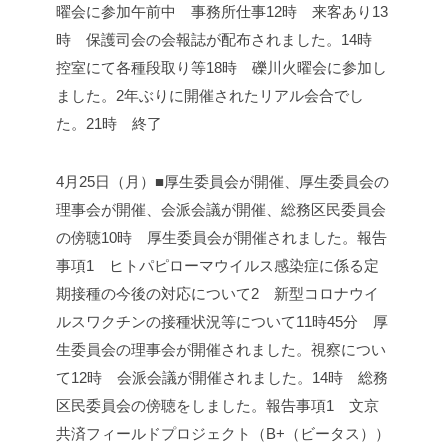
曜会に参加
午前中 事務所仕事
12時 来客あり
13
時 保護司会の会報誌が配布されました。
14時
控室にて各種段取り等
18時 礫川火曜会に参加し
ました。
2年ぶりに開催されたリアル会合でし
た。
21時 終了
4月25日（月）■厚生委員会が開催、厚生委員会の
理事会が開催、会派会議が開催、総務区民委員会
の傍聴
10時 厚生委員会が開催されました。
報告
事項
1 ヒトパピローマウイルス感染症に係る定
期接種の今後の対応について
2 新型コロナウイ
ルスワクチンの接種状況等について
11時45分 厚
生委員会の理事会が開催されました。
視察につい
て
12時 会派会議が開催されました。
14時 総務
区民委員会の傍聴をしました。
報告事項1 文京
共済フィールドプロジェクト（B+（ビータス））