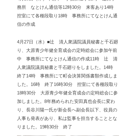
務所 なとけん通信等
12時30分 来客あり
14時
控室にて各種段取り
18時 事務所にてなとけん通
信の作成
4月27日（水）■辻 清人衆議院議員秘書と千石廻
り、大原青少年健全育成会の定時総会に参加
午前
中 事務所にてなとけん通信の作成
11時 辻 清
人衆議院議員秘書と千石廻りをしました。
14時
終了
14時 事務所にて町会決算関係書類作成しま
した。
16時 終了
16時30分 控室にて各種段取り
18時30分 大原青少年健全育成会の定時総会に参
加しました。
8年務められた安田真也会長に変わ
り、長谷川陽一氏が新会長へ
副会長以下、役員の
人事も発表があり、私は監事を担当することとな
りました。
19時30分 終了