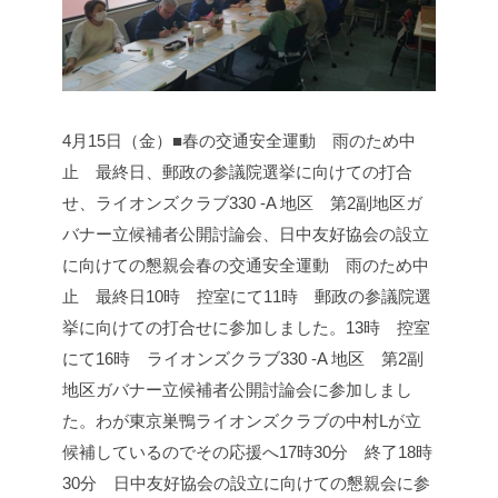
4月15日（金）■春の交通安全運動 雨のため中
止 最終日、郵政の参議院選挙に向けての打合
せ、ライオンズクラブ330 -A 地区 第2副地区ガ
バナー立候補者公開討論会、日中友好協会の設立
に向けての懇親会
春の交通安全運動 雨のため中
止 最終日
10時 控室にて
11時 郵政の参議院選
挙に向けての打合せに参加しました。
13時 控室
にて
16時 ライオンズクラブ330 -A 地区 第2副
地区ガバナー立候補者公開討論会に参加しまし
た。
わが東京巣鴨ライオンズクラブの中村Lが立
候補しているのでその応援へ
17時30分 終了
18時
30分 日中友好協会の設立に向けての懇親会に参