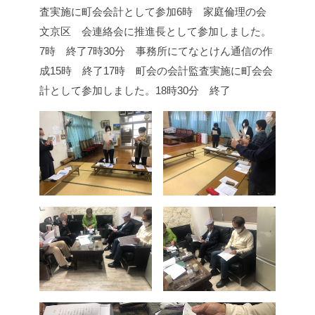
査実施に町会会計として参加
6時 家庭倫理の会
文京区 会連絡会に推進長として参加しました。
7時 終了
7時30分 事務所にてなとけん通信の作
成
15時 終了
17時 町会の会計監査実施に町会会
計として参加しました。
18時30分 終了