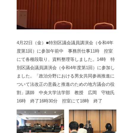
4月22日（金）■特別区議会議員講演会（令和4年
度第1回）に参加
午前中 事務所仕事
11時 控室
にて各種段取り、資料整理等しました。
14時 特
別区議会議員講演会（令和4年度第1回）に参加し
ました。
「政治分野における男女共同参画推進に
ついて法改正の意義と推進のための地方議会の役
割」
講師 中央大学法学部 教授 広岡 守穂氏
16時 終了
16時30分 控室にて
18時 終了