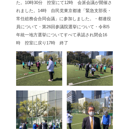
た。
10時30分 控室にて
12時 会派会議が開催さ
れました。
14時 自民党東京都連「緊急支部長・
常任総務会合同会議」に参加しました。
・都連役
員について
・第26回参議院選挙について
・令和5
年統一地方選挙について
すべて承認され閉会
16
時 控室に戻り
17時 終了