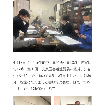
4月18日（月）■
午前中 事務所仕事
13時 控室に
て
14時 第37回 文京区書道連盟展を鑑賞。知合
いが出展しているので見学へ行きました。
14時30
分 控室にてたまった書類等の整理、段取り等を
しました。
17時30分 終了