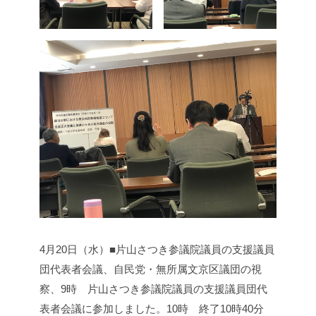
4月20日（水）■片山さつき参議院議員の支援議員
団代表者会議、自民党・無所属文京区議団の視
察、
9時 片山さつき参議院議員の支援議員団代
表者会議に参加しました。
10時 終了
10時40分