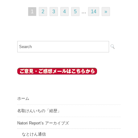
1
2
3
4
5
…
14
»
ホーム
名取けんいちの「経歴」
Natori Report’s アーカイブズ
なとけん通信