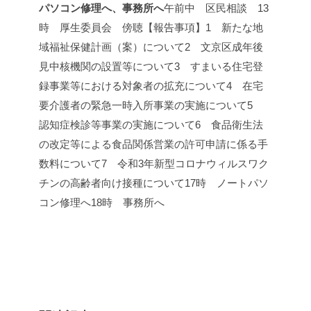
パソコン修理へ、事務所へ
午前中 区民相談
13
時 厚生委員会 傍聴
【報告事項】
1 新たな地
域福祉保健計画（案）について
2 文京区成年後
見中核機関の設置等について
3 すまいる住宅登
録事業等における対象者の拡充について
4 在宅
要介護者の緊急一時入所事業の実施について
5
認知症検診等事業の実施について
6 食品衛生法
の改定等による食品関係営業の許可申請に係る手
数料について
7 令和3年新型コロナウィルスワク
チンの高齢者向け接種について
17時 ノートパソ
コン修理へ
18時 事務所へ