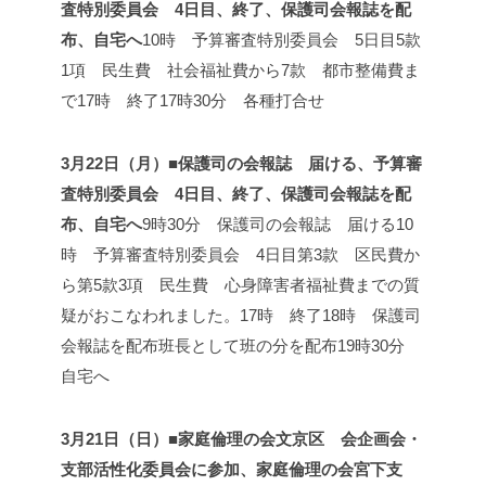
査特別委員会 4日目、終了、保護司会報誌を配
布、自宅へ
10時 予算審査特別委員会 5日目
5款
1項 民生費 社会福祉費から7款 都市整備費ま
で
17時 終了
17時30分 各種打合せ
3月22日（月）■保護司の会報誌 届ける、予算審
査特別委員会 4日目、終了、保護司会報誌を配
布、自宅へ
9時30分 保護司の会報誌 届ける
10
時 予算審査特別委員会 4日目
第3款 区民費か
ら第5款3項 民生費 心身障害者福祉費までの質
疑がおこなわれました。
17時 終了
18時 保護司
会報誌を配布
班長として班の分を配布
19時30分
自宅へ
3月21日（日）■家庭倫理の会文京区 会企画会・
支部活性化委員会に参加、家庭倫理の会宮下支