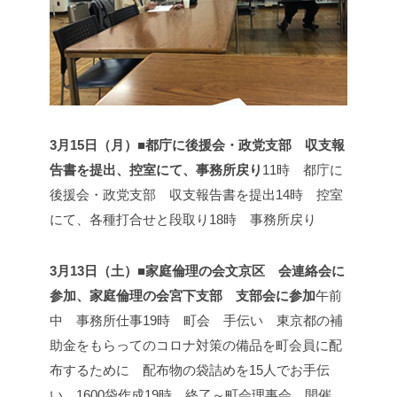
3月15日（月）■都庁に後援会・政党支部 収支報
告書を提出、控室にて、事務所戻り
11時 都庁に
後援会・政党支部 収支報告書を提出
14時 控室
にて、各種打合せと段取り
18時 事務所戻り
3月13日（土）■家庭倫理の会文京区 会連絡会に
参加、家庭倫理の会宮下支部 支部会に参加
午前
中 事務所仕事
19時 町会 手伝い
東京都の補
助金をもらってのコロナ対策の備品を町会員に配
布するために 配布物の袋詰めを15人でお手伝
い。1600袋作成
19時 終了～町会理事会 開催