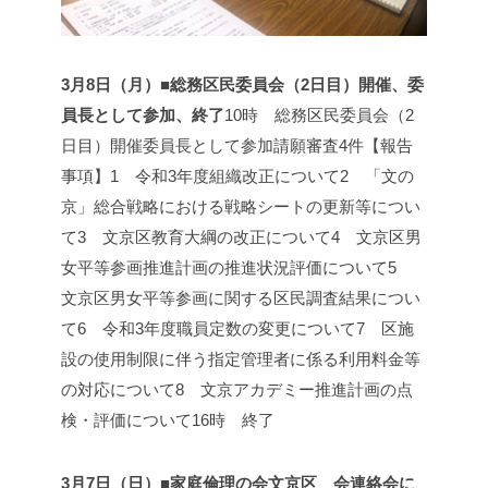
3月8日（月）■総務区民委員会（2日目）開催、委
員長として参加、終了
10時 総務区民委員会（2
日目）開催
委員長として参加
請願審査4件
【報告
事項】
1 令和3年度組織改正について
2 「文の
京」総合戦略における戦略シートの更新等につい
て
3 文京区教育大綱の改正について
4 文京区男
女平等参画推進計画の推進状況評価について
5
文京区男女平等参画に関する区民調査結果につい
て
6 令和3年度職員定数の変更について
7 区施
設の使用制限に伴う指定管理者に係る利用料金等
の対応について
8 文京アカデミー推進計画の点
検・評価について
16時 終了
3月7日（日）■家庭倫理の会文京区 会連絡会に