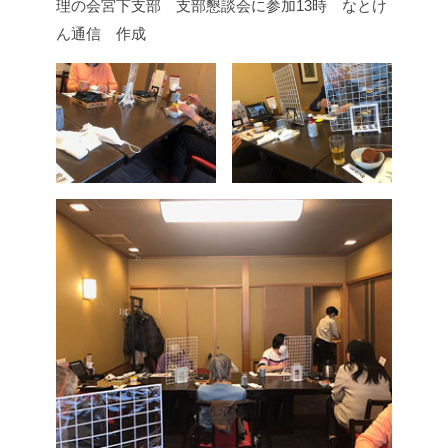
理の会宮下支部 支部懇談会に参加
13時 なとけ
ん通信 作成