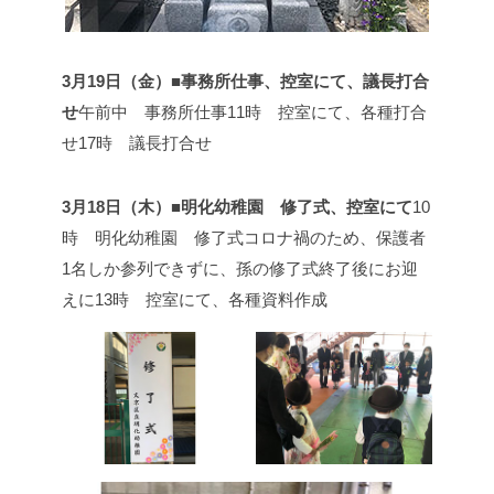
3月19日（金）■事務所仕事、控室にて、議長打合
せ
午前中 事務所仕事
11時 控室にて、各種打合
せ
17時 議長打合せ
3月18日（木）■明化幼稚園 修了式、控室にて
10
時 明化幼稚園 修了式
コロナ禍のため、保護者
1名しか参列できずに、孫の修了式終了後にお迎
えに
13時 控室にて、各種資料作成