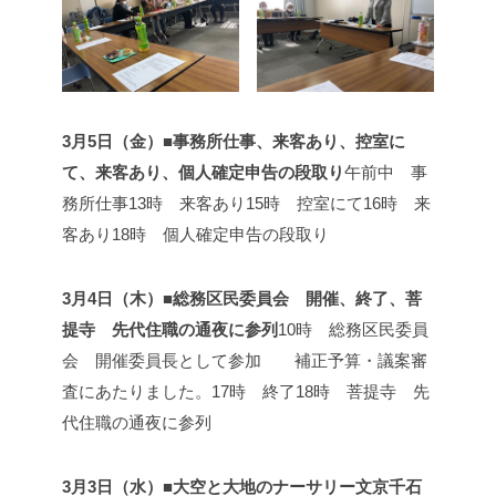
3月5日（金）■事務所仕事、来客あり、控室に
て、来客あり、個人確定申告の段取り
午前中 事
務所仕事
13時 来客あり
15時 控室にて
16時 来
客あり
18時 個人確定申告の段取り
3月4日（木）■総務区民委員会 開催、終了、菩
提寺 先代住職の通夜に参列
10時 総務区民委員
会 開催
委員長として参加 補正予算・議案審
査にあたりました。
17時 終了
18時 菩提寺 先
代住職の通夜に参列
3月3日（水）■大空と大地のナーサリー文京千石