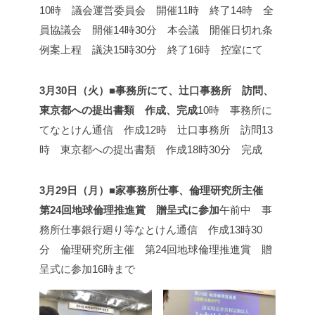
10時 議会運営委員会 開催
11時 終了
14時 全
員協議会 開催
14時30分 本会議 開催
日切れ条
例案上程 議決
15時30分 終了
16時 控室にて
3月30日（火）■事務所にて、辻口事務所 訪問、
東京都への提出書類 作成、完成
10時 事務所に
て
なとけん通信 作成
12時 辻口事務所 訪問
13
時 東京都への提出書類 作成
18時30分 完成
3月29日（月）■家事務所仕事、倫理研究所主催
第24回地球倫理推進賞 贈呈式に参加
午前中 事
務所仕事
銀行廻り等
なとけん通信 作成
13時30
分 倫理研究所主催 第24回地球倫理推進賞 贈
呈式に参加
16時まで