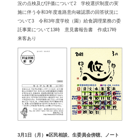
況の点検及び評価について
2 学校選択制度の実
施に伴う令和3年度進路意向確認票の回答状況に
ついて
3 令和3年度学校（園）給食調理業務の委
託事業について
13時 意見書報告書 作成
17時
来客あり
3月1日（月）■区民相談、生委員会傍聴、ノート