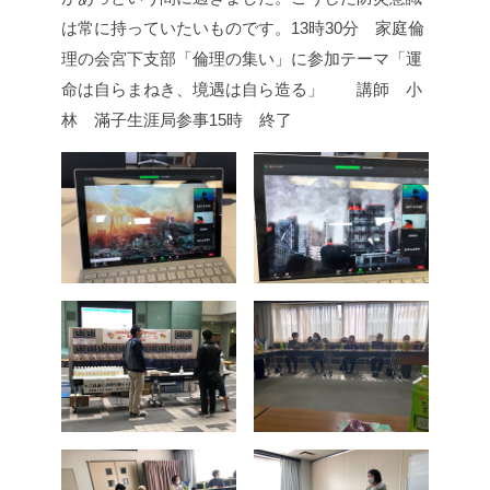
は常に持っていたいものです。
13時30分 家庭倫
理の会宮下支部「倫理の集い」に参加
テーマ「運
命は自らまねき、境遇は自ら造る」 講師 小
林 滿子生涯局参事
15時 終了