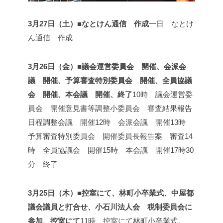
3月27日（土）■なとけん通信 作成
一日 なとけ
ん通信 作成
3月26日（金）■議会運営委員会 開催、会派会
議 開催、予算審査特別委員会 開催、全員協議
会 開催、本会議 開催、終了
10時 議会運営委
員会 開催
意見書等調整小委員会 審査結果報告
日程調整会議 開催
12時 会派会議 開催
13時
予算審査特別委員会 開催
委員長報告案 審査
14
時 全員協議会 開催
15時 本会議 開催
17時30
分 終了
3月25日（木）■控室にて、林町小卒業式、中屋都
議会議員と打合せ、小石川法人会 税制委員会に
参加、控室にて
11時 控室にて
林町小卒業式。