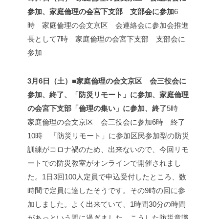
参加、家庭倫理の会宮下支部 支部会に参加
6
時 家庭倫理の会文京区 会連絡会に参加
会推進
長として
7時 家庭倫理の会宮下支部 支部会に
参加
3月6日（土）■家庭倫理の会文京区 会三役会に
参加、終了、「防災リモート」に参加、家庭倫理
の会宮下支部「倫理の集い」に参加、終了
5時
家庭倫理の会文京区 会三役会に参加
6時 終了
10時 「防災リモート」に参加
区民参加型の防災
訓練がコロナ禍のため、出来ないので、今回リモ
ートでの防災教室がオンラインで開催されまし
た。1日3回100人定員で申込受付したところ、数
時間で定員に達したそうです。その9時の回に参
加しました。よく出来ていて、1時間30分の時間
があっという間に過ぎました。こうした防災意識