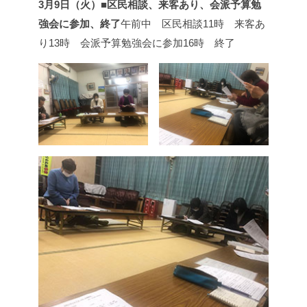
3月9日（火）■区民相談、来客あり、会派予算勉
強会に参加、終了
午前中 区民相談
11時 来客あ
り
13時 会派予算勉強会に参加
16時 終了