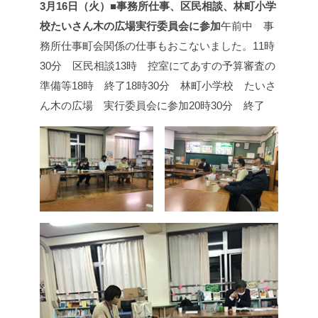
3月16日（火）■事務所仕事、区民相談、林町小学
校たいさん木の広場実行委員会に参加
午前中 事
務所仕事
町会関係の仕事もおこないました。
11時
30分 区民相談
13時 控室にて
あすの予算審査の
準備等
18時 終了
18時30分 林町小学校 たいさ
ん木の広場 実行委員会に参加
20時30分 終了