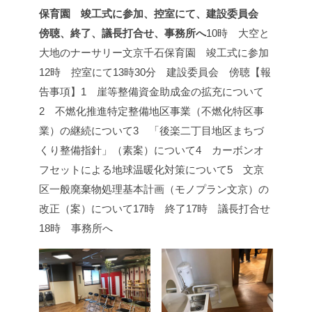
保育園 竣工式に参加、控室にて、建設委員会
傍聴、終了、議長打合せ、事務所へ
10時 大空と
大地のナーサリー文京千石保育園 竣工式に参加
12時 控室にて
13時30分 建設委員会 傍聴
【報
告事項】
1 崖等整備資金助成金の拡充について
2 不燃化推進特定整備地区事業（不燃化特区事
業）の継続について
3 「後楽二丁目地区まちづ
くり整備指針」（素案）について
4 カーボンオ
フセットによる地球温暖化対策について
5 文京
区一般廃棄物処理基本計画（モノプラン文京）の
改正（案）について
17時 終了
17時 議長打合せ
18時 事務所へ