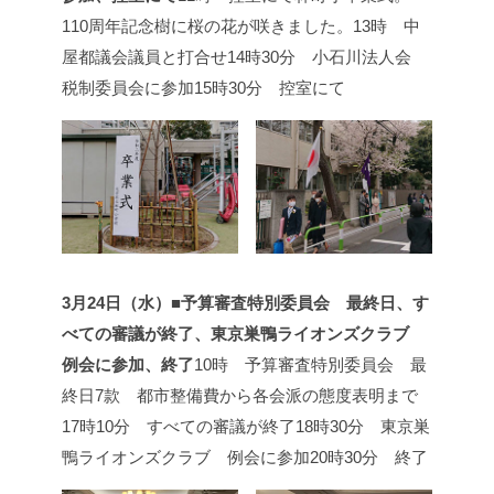
110周年記念樹に桜の花が咲きました。
13時 中
屋都議会議員と打合せ
14時30分 小石川法人会
税制委員会に参加
15時30分 控室にて
3月24日（水）■予算審査特別委員会 最終日、す
べての審議が終了、東京巣鴨ライオンズクラブ
例会に参加、終了
10時 予算審査特別委員会 最
終日
7款 都市整備費から各会派の態度表明まで
17時10分 すべての審議が終了
18時30分 東京巣
鴨ライオンズクラブ 例会に参加
20時30分 終了