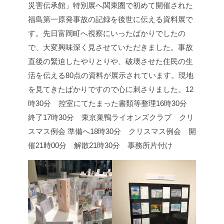
災害伝承館」特別展へ
関東圏で初めて開催された
福島第一原発事故の記録を後世に伝える資料展で
す。先日富岡町へ視察にいったばかりでしたの
で、大変興味深く見させていただきました。事故
直後の緊迫したやりとりや、破壊させた住民の生
活を伝える80点の資料が展示されています。現地
を見てきたばかりですので心に刺さりました。
12
時30分 控室にてたまった書類等整理
16時30分
終了
17時30分 東京巣鴨ライオンズクラブ クリ
スマス例会 準備へ
18時30分 クリスマス例会 開
催
21時00分 解散
21時30分 事務所片付け