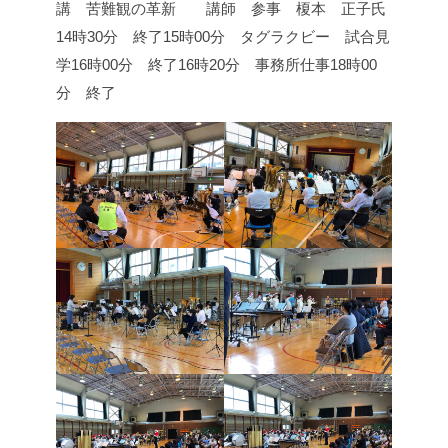
講 苦難観の革新 講師 参事 榎本 正子氏
14時30分 終了
15時00分 タグラクビー 試合見
学
16時00分 終了
16時20分 事務所仕事
18時00
分 終了