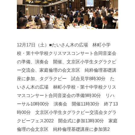
12月17日（土）■たいさん木の広場 林町小学
校・第十中学校クリスマスコンサート合同音楽会
の準備、演奏会 開催、文京区小学生タグラクビ
ー交流会、家庭倫理の会文京区 純粋倫理基礎講
座に参加、タグラクビー 試合見学
8時30分 た
いさん木の広場 林町小学校・第十中学校クリス
マスコンサート合同音楽会の準備
9時30分 リハ
ーサル
10時00分 演奏会 開催
11時30分 終了
13
時00分 文京区小学生タグラクビー交流会
タグラ
クビーフェス2022 開会式に参加
13時30分 家庭
倫理の会文京区 純粋倫理基礎講座に参加
第2