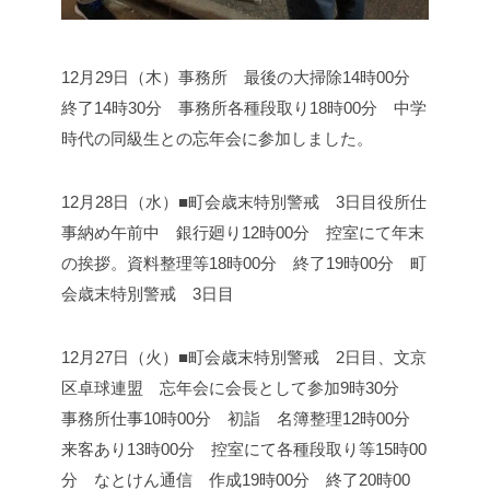
12月29日（木）
事務所 最後の大掃除
14時00分
終了
14時30分 事務所各種段取り
18時00分 中学
時代の同級生との忘年会に参加しました。
12月28日（水）■町会歳末特別警戒 3日目
役所仕
事納め
午前中 銀行廻り
12時00分 控室にて年末
の挨拶。資料整理等
18時00分 終了
19時00分 町
会歳末特別警戒 3日目
12月27日（火）■町会歳末特別警戒 2日目、文京
区卓球連盟 忘年会に会長として参加
9時30分
事務所仕事
10時00分 初詣 名簿整理
12時00分
来客あり
13時00分 控室にて各種段取り等
15時00
分 なとけん通信 作成
19時00分 終了
20時00