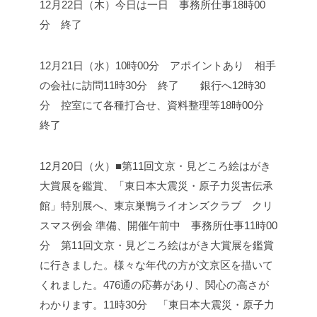
12月22日（木）
今日は一日 事務所仕事
18時00
分 終了
12月21日（水）
10時00分 アポイントあり 相手
の会社に訪問
11時30分 終了 銀行へ
12時30
分 控室にて各種打合せ、資料整理等
18時00分
終了
12月20日（火）■第11回文京・見どころ絵はがき
大賞展を鑑賞、「東日本大震災・原子力災害伝承
館」特別展へ、東京巣鴨ライオンズクラブ クリ
スマス例会 準備、開催
午前中 事務所仕事
11時00
分 第11回文京・見どころ絵はがき大賞展を鑑賞
に行きました。
様々な年代の方が文京区を描いて
くれました。476通の応募があり、関心の高さが
わかります。
11時30分 「東日本大震災・原子力