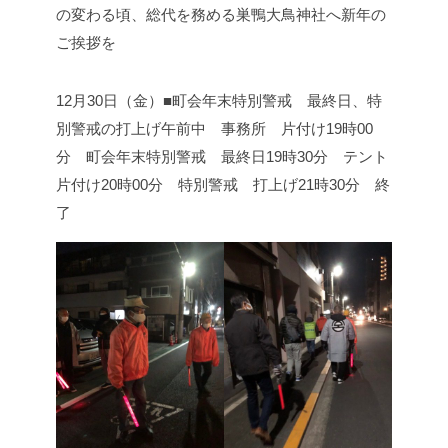
の変わる頃、総代を務める巣鴨大鳥神社へ
新年の
ご挨拶を
12月30日（金）■町会年末特別警戒 最終日、特
別警戒の打上げ
午前中 事務所 片付け
19時00
分 町会年末特別警戒 最終日
19時30分 テント
片付け
20時00分 特別警戒 打上げ
21時30分 終
了