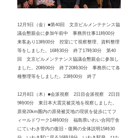
12月9日（金）■第40回 文京ビルメンテナンス協
議会懇親会に参加
午前中 事務所仕事
11時00分
来客あり
13時00分 控室にて視察整理、資料整理
等をしました。
16時30分 終了
17時30分 第40
回 文京ビルメンテナンス協議会懇親会に参加し
ました。
20時00分 終了
20時30分 事務所にて各
種整理等をしました。
23時00分 終了
12月8日（木）■会派視察 2日目
会派視察 2日目
9時00分 東日本大震災被災地を視察しました。
原発20km圏内の原発被災地の現状を徒歩にてフ
ィールドワーク
14時00分 福島県いわい合同庁舎
にて
いわき管内の復旧・復興の全体説明
15時30
分 いわき駅に戻る
16時18分 いわき駅発 ひた