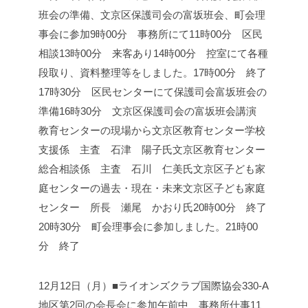
班会の準備、文京区保護司会の富坂班会、町会理
事会に参加
9時00分 事務所にて
11時00分 区民
相談
13時00分 来客あり
14時00分 控室にて各種
段取り、資料整理等をしました。
17時00分 終了
17時30分 区民センターにて保護司会富坂班会の
準備
16時30分 文京区保護司会の富坂班会
講演
教育センターの現場から
文京区教育センター学校
支援係 主査 石津 陽子氏
文京区教育センター
総合相談係 主査 石川 仁美氏
文京区子ども家
庭センターの過去・現在・未来
文京区子ども家庭
センター 所長 瀬尾 かおり氏
20時00分 終了
20時30分 町会理事会に参加しました。
21時00
分 終了
12月12日（月）■ライオンズクラブ国際協会330-A
地区第2回の会長会に参加
午前中 事務所仕事
11