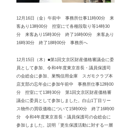
12月16日（金）
午前中 事務所仕事
11時00分 来
客あり
13時00分 控室にて各種段取り等
14時30
分 来客あり
15時30分 終了
16時00分 来客あり
16時30分 終了
18時00分 事務所へ
12月15日（木）■第1回文京区財産価格審議会に委
員として参加、令和4年度東京首長・議員保護司
の会総会に参加、巣鴨信用金庫 スガモクラブ本
店支部の忘年会に参加
午前中 事務所仕事
12時00
分 控室にて
13時30分 第1回文京区財産価格審
議会に委員として参加しました。
白山1丁目リー
ス物件の買収価格について
15時00分 終了
16時00
分 令和4年度東京首長・議員保護司の会総会に
参加しました。
説明「更生保護活動に対する一層