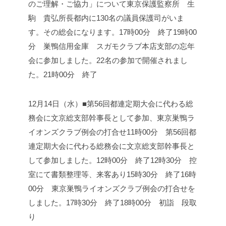
のご理解・ご協力」について
東京保護監察所 生
駒 貴弘所長
都内に130名の議員保護司がいま
す。その総会になります。
17時00分 終了
19時00
分 巣鴨信用金庫 スガモクラブ本店支部の忘年
会に参加しました。
22名の参加で開催されまし
た。
21時00分 終了
12月14日（水）■第56回都連定期大会に代わる総
務会に文京総支部幹事長として参加、東京巣鴨ラ
イオンズクラブ例会の打合せ
11時00分 第56回都
連定期大会に代わる総務会に文京総支部幹事長と
して参加しました。
12時00分 終了
12時30分 控
室にて書類整理等、来客あり
15時30分 終了
16時
00分 東京巣鴨ライオンズクラブ例会の打合せを
しました。
17時30分 終了
18時00分 初詣 段取
り