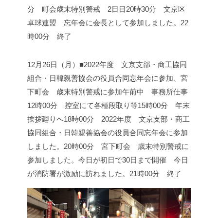
分 町会歳末特別警戒 2日目
20時30分 文京区
卓球連盟 忘年会に会長として参加しました。
22
時00分 終了
12月26日（月）■2022年度 文京支部・商工協同
組合・日韓親善協会の役員合同忘年会に参加、宮
下町会 歳末特別警戒に参加
午前中 事務所仕事
12時00分 控室にて各種段取り等
15時00分 年末
挨拶廻りへ
18時00分 2022年度 文京支部・商工
協同組合・日韓親善協会の役員合同忘年会に参加
しました。
20時00分 宮下町会 歳末特別警戒に
参加しました。
今日が初日で30日まで開催 今日
が消防署が激励に訪れました。
21時00分 終了