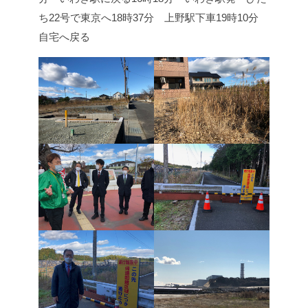
ち22号で東京へ
18時37分 上野駅下車
19時10分
自宅へ戻る