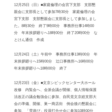
12月25日（日）■家庭倫理の会宮下支部 支部懇
親会に支部長として参加
7時30分 家庭倫理の会
宮下支部 支部懇親会に支部長として参加しまし
た。
8時30分 終了
9時00分 事務所仕事
14時00
分 年末挨拶廻りへ
18時00分 終了
20時00分 な
とけん通信 作成
12月24日（土）
午前中 事務所仕事
13時00分 年
末挨拶廻りへ
15時00分 辻口事務所へ
16時00分
年末挨拶廻りへ
18時00分 終了
12月23日（金）■文京シビックセンター大ホール
改修 内覧会へ、会派会議が開催、個人情報保護
法改正の議会勉強会に参加、自民党文京総支部大
会の準備、開催、巣一商店街 例会後の懇親会に
参加、「雪遊び」役員打合せ会に参加
10時00分