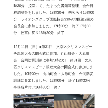
時30分 控室にて、たまった書類等整理、会合日
程調整等をしました。
13時30分 来客あり
15時00
分 ライオンズクラブ国際協会330-A地区第2回の
会長会に参加しました。
17時00分 終了
17時30
分 控室に戻り
18時30分 終了
12月11日（日）■第31回 文京区クリスマスビー
チ親睦大会の開会式に参加、丸山町会・大原町
会 合同防災訓練に参加
9時20分 第31回 文京
区クリスマスビーチ親睦大会の開会式に参加しま
した。
10時00分 丸山町会・大原町会 合同防災
訓練に参加しました。
12時00分 終了
12時30分
事務所片付け
16時30分 終了