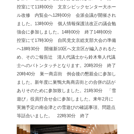
控室にて
11時00分 文京シビックセンター大ホー
ル改修 内覧会へ
12時00分 会派会議が開催され
ました。
13時00分 個人情報保護法改正の議会勉
強会に参加しました。
14時00分 終了
14時00分
控室にて
17時30分 自民党文京総支部大会の準備
へ
18時30分 開催
新10区へ文京区が編入されるた
め、そのご報告
辻 清人代議士から鈴木隼人代議
士へのバトンタッチとなります。
20時20分 終了
20時40分 巣一商店街 例会後の懇親会に参加し
ました。
新年度に巣鴨大鳥商店街との合併の話が
ありそのために参加致しました。
21時30分 「雪
遊び」役員打合せ会に参加しました。
来年2月に
実施予定の南会津との雪遊びの確認事項、問題点
等話合いました。
22時30分 終了